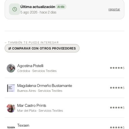
Última actualización
Al día
reportar
5 ago 2026
·
hace 2 días
— TAMBIÉN TE PUEDE INTERESAR
⇄ COMPARAR CON OTROS PROVEEDORES
Agostina Pistelli
5
Córdoba
·
Servicios Textiles
Magdalena Ormeño Bustamante
5
Buenos Aires
·
Servicios Textiles
Mar Castro Prints
5
Mar del Plata
·
Servicios Textiles
Texsen
5