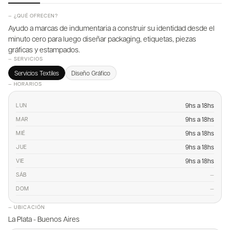
— ¿QUÉ OFRECEN?
Ayudo a marcas de indumentaria a construir su identidad desde el
minuto cero para luego diseñar packaging, etiquetas, piezas
gráficas y estampados.
— SERVICIOS
Servicios Textiles
Diseño Gráfico
— HORARIOS
9hs a 18hs
LUN
9hs a 18hs
MAR
9hs a 18hs
MIÉ
9hs a 18hs
JUE
9hs a 18hs
VIE
—
SÁB
—
DOM
— UBICACIÓN
La Plata - Buenos Aires