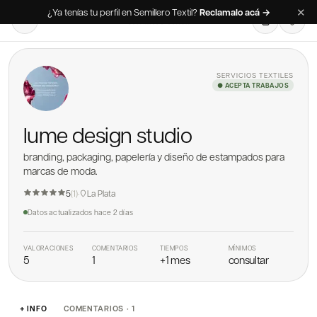
✕
¿Ya tenías tu perfil en Semillero Textil?
Reclamalo acá →
SERVICIOS TEXTILES
● ACEPTA TRABAJOS
lume design studio
branding, packaging, papelería y diseño de estampados para
marcas de moda.
5
(
1
)
·
La Plata
Datos actualizados
hace 2 días
VALORACIONES
COMENTARIOS
TIEMPOS
MÍNIMOS
5
1
+1 mes
consultar
+ INFO
COMENTARIOS · 1