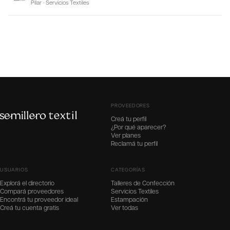
Pilar
·
Servicios Textiles
PROVEEDORES
Creá tu perfil
¿Por qué aparecer?
Ver planes
Reclamá tu perfil
USUARIOS
CATEGORÍAS
Explorá el directorio
Talleres de Confección
Compará proveedores
Servicios Textiles
Encontrá tu proveedor ideal
Estampación
Creá tu cuenta gratis
Ver todas