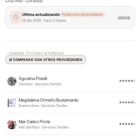
Cruz Alta - Córdoba
Última actualización
Podría estar desactualizado
reportar
22 abr 2026
·
hace 3 meses
— TAMBIÉN TE PUEDE INTERESAR
⇄ COMPARAR CON OTROS PROVEEDORES
Agostina Pistelli
5
Córdoba
·
Servicios Textiles
Magdalena Ormeño Bustamante
5
Buenos Aires
·
Servicios Textiles
Mar Castro Prints
5
Mar del Plata
·
Servicios Textiles