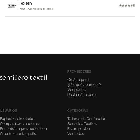
Texsen
5
Pilar
·
Servicios Textiles
PROVEEDORES
Creá tu perfil
¿Por qué aparecer?
Ver planes
Reclamá tu perfil
USUARIOS
CATEGORÍAS
Explorá el directorio
Talleres de Confección
Compará proveedores
Servicios Textiles
Encontrá tu proveedor ideal
Estampación
Creá tu cuenta gratis
Ver todas