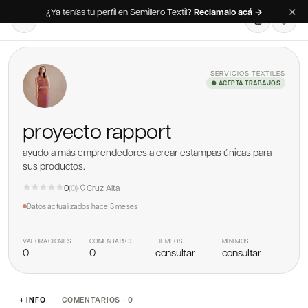
✕
¿Ya tenías tu perfil en Semillero Textil?
Reclamalo acá →
SERVICIOS TEXTILES
● ACEPTA TRABAJOS
proyecto rapport
ayudo a más emprendedores a crear estampas únicas para
sus productos.
0
(
0
)
·
Cruz Alta
Datos actualizados
hace 3 meses
VALORACIONES
COMENTARIOS
TIEMPOS
MÍNIMOS
0
0
consultar
consultar
+ INFO
COMENTARIOS · 0