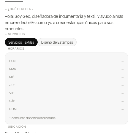
— ¿QUÉ OFRECEN?
Hola! Soy Geo, diseñadora de indumentaria y textil, y ayudo a más
emprendedor@s como yo a crear estampas únicas para sus
productos.
— SERVICIOS
Servicios Textiles
Diseño de Estampas
— HORARIOS
—
LUN
—
MAR
—
MIÉ
—
JUE
—
VIE
—
SÁB
—
DOM
* consultar disponibilidad horaria.
— UBICACIÓN