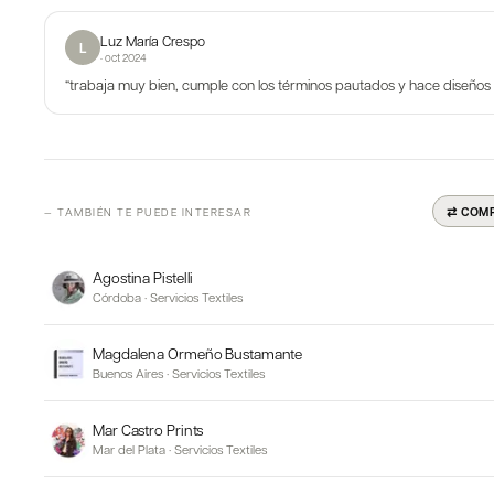
Luz María Crespo
L
·
oct 2024
“
trabaja muy bien, cumple con los términos pautados y hace diseños 
⇄ COM
— TAMBIÉN TE PUEDE INTERESAR
Agostina Pistelli
Córdoba
·
Servicios Textiles
Magdalena Ormeño Bustamante
Buenos Aires
·
Servicios Textiles
Mar Castro Prints
Mar del Plata
·
Servicios Textiles