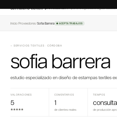
proveedores
comparar
blog
colaborá
guardados
Inicio
/
Proveedores
/
Sofia Barrera
● ACEPTA TRABAJOS
—
SERVICIOS TEXTILES
·
CÓRDOBA
sofia barrera
estudio especializado en diseño de estampas textiles e
VALORACIONES
COMENTARIOS
TIEMPOS
5
1
consulta
de clientes reales
de producción apr