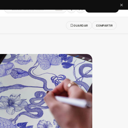
✕
Buscar talleres, telas…
CREAR CUENTA
⌘K
GUARDAR
COMPARTIR