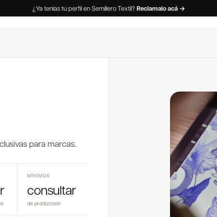
¿Ya tenías tu perfil en Semillero Textil?
Reclamalo acá →
xclusivas para marcas.
MÍNIMOS
r
consultar
ox
de producción