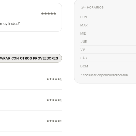
— HORARIOS
LUN
muy lindos!
”
MAR
MIÉ
JUE
VIE
SÁB
PARAR CON OTROS PROVEEDORES
DOM
* consultar disponibilidad horaria.
5
5
5