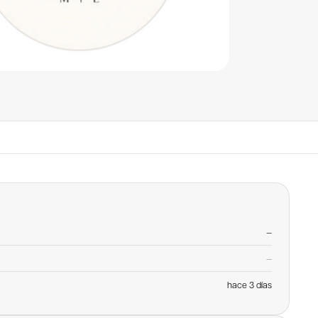
—
—
hace 3 días