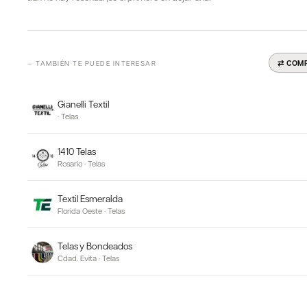
⇄ COM
— TAMBIÉN TE PUEDE INTERESAR
Gianelli Textil
·
Telas
1410 Telas
Rosario
·
Telas
Textil Esmeralda
Florida Oeste
·
Telas
Telas y Bondeados
Cdad. Evita
·
Telas