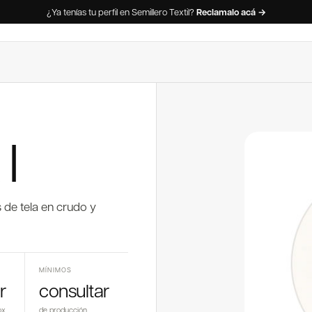
¿Ya tenías tu perfil en Semillero Textil?
Reclamalo acá →
l
de tela en crudo y
MÍNIMOS
r
consultar
ox
de producción