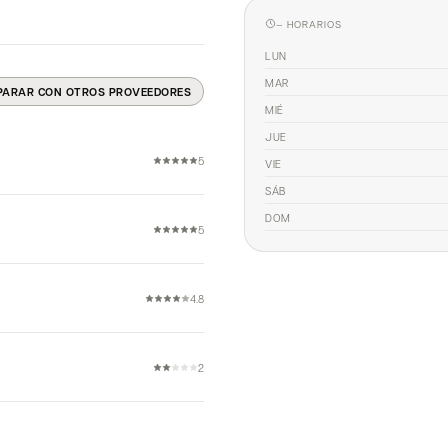
— HORARIOS
LUN
MAR
PARAR CON OTROS PROVEEDORES
MIÉ
JUE
5
VIE
SÁB
DOM
5
4.8
2