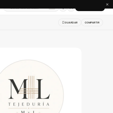
✕
Buscar talleres, telas…
CREAR CUENTA
⌘K
GUARDAR
COMPARTIR