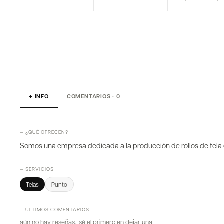
+ INFO
COMENTARIOS · 0
— ¿QUÉ OFRECEN?
Somos una empresa dedicada a la producción de rollos de tela e
— SERVICIOS
Telas
Punto
— ÚLTIMOS COMENTARIOS
aún no hay reseñas. ¡sé el primero en dejar una!