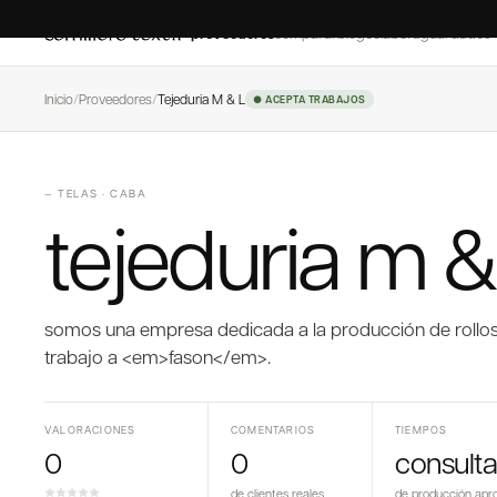
proveedores
comparar
blog
colaborá
guardados
Inicio
/
Proveedores
/
Tejeduria M & L
● ACEPTA TRABAJOS
—
TELAS
·
CABA
tejeduria m & 
somos una empresa dedicada a la producción de rollos 
trabajo a <em>fason</em>.
VALORACIONES
COMENTARIOS
TIEMPOS
0
0
consulta
de clientes reales
de producción apr