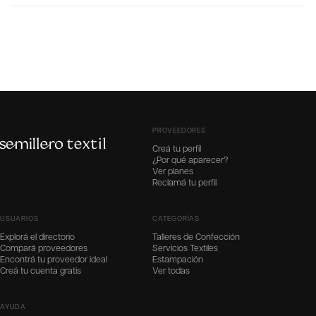
PROVEEDORES
Creá tu perfil
¿Por qué aparecer?
Ver planes
Reclamá tu perfil
USUARIOS
CATEGORÍAS
Explorá el directorio
Talleres de Confección
Compará proveedores
Servicios Textiles
Encontrá tu proveedor ideal
Estampación
Creá tu cuenta gratis
Ver todas
AYUDA