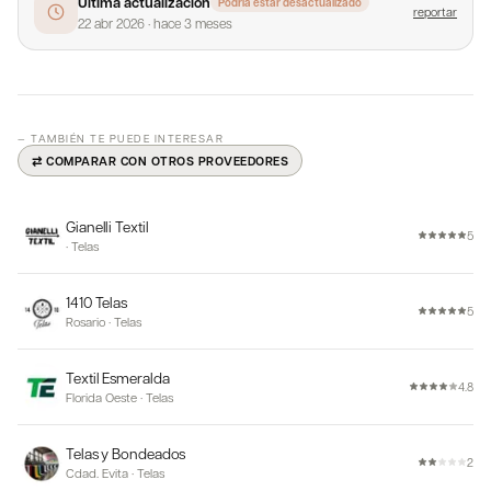
Última actualización
Podría estar desactualizado
reportar
22 abr 2026
·
hace 3 meses
— TAMBIÉN TE PUEDE INTERESAR
⇄ COMPARAR CON OTROS PROVEEDORES
Gianelli Textil
5
·
Telas
1410 Telas
5
Rosario
·
Telas
Textil Esmeralda
4.8
Florida Oeste
·
Telas
Telas y Bondeados
2
Cdad. Evita
·
Telas