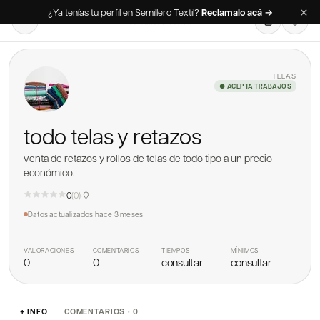
✕
¿Ya tenías tu perfil en Semillero Textil?
Reclamalo acá →
TELAS
● ACEPTA TRABAJOS
todo telas y retazos
venta de retazos y rollos de telas de todo tipo a un precio
económico.
0
(
0
)
·
Datos actualizados
hace 3 meses
VALORACIONES
COMENTARIOS
TIEMPOS
MÍNIMOS
0
0
consultar
consultar
+ INFO
COMENTARIOS · 0