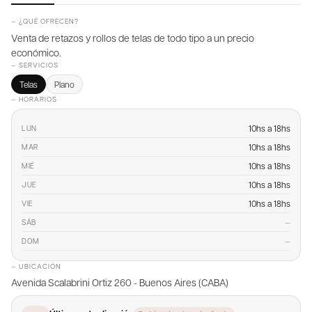
— ¿QUÉ OFRECEN?
Venta de retazos y rollos de telas de todo tipo a un precio
económico.
— SERVICIOS
Telas
Plano
— HORARIOS
10hs a 18hs
LUN
10hs a 18hs
MAR
10hs a 18hs
MIÉ
10hs a 18hs
JUE
10hs a 18hs
VIE
—
SÁB
—
DOM
— UBICACIÓN
Avenida Scalabrini Ortiz 260 - Buenos Aires (CABA)