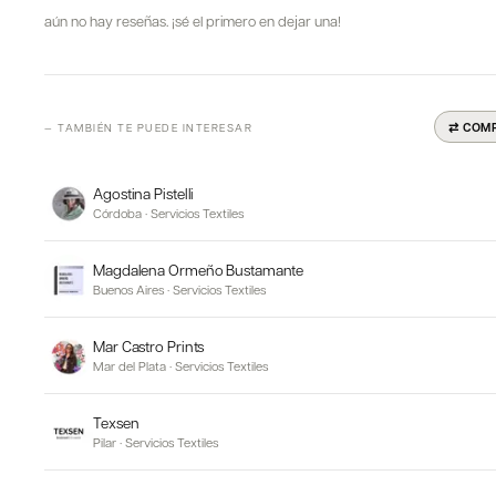
aún no hay reseñas. ¡sé el primero en dejar una!
⇄ COM
— TAMBIÉN TE PUEDE INTERESAR
Agostina Pistelli
Córdoba
·
Servicios Textiles
Magdalena Ormeño Bustamante
Buenos Aires
·
Servicios Textiles
Mar Castro Prints
Mar del Plata
·
Servicios Textiles
Texsen
Pilar
·
Servicios Textiles