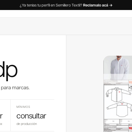
¿Ya tenías tu perfil en Semillero Textil?
Reclamalo acá →
dp
 para marcas.
MÍNIMOS
r
consultar
ox
de producción