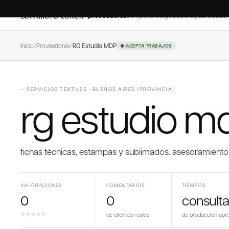
proveedores
comparar
blog
colaborá
guardados
Inicio
/
Proveedores
/
RG Estudio MDP
● ACEPTA TRABAJOS
—
SERVICIOS TEXTILES
·
BUENOS AIRES (PROVINCIA)
rg estudio m
fichas técnicas, estampas y sublimados. asesoramiento
VALORACIONES
COMENTARIOS
TIEMPOS
0
0
consulta
de clientes reales
de producción apr