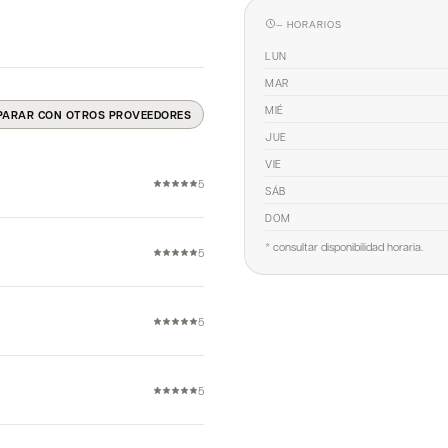
— HORARIOS
LUN
MAR
MIÉ
PARAR CON OTROS PROVEEDORES
JUE
VIE
5
SÁB
DOM
* consultar disponibilidad horaria.
5
5
5