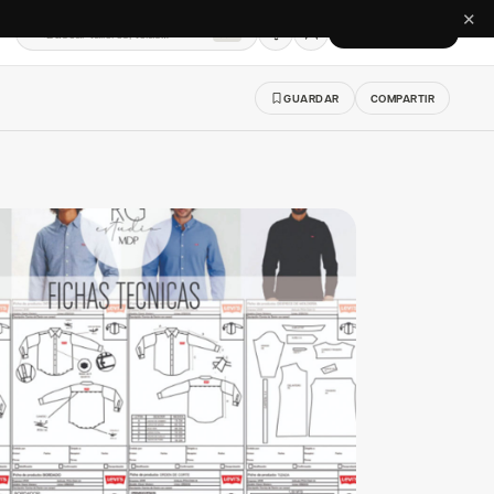
✕
Buscar talleres, telas…
CREAR CUENTA
⌘K
GUARDAR
COMPARTIR