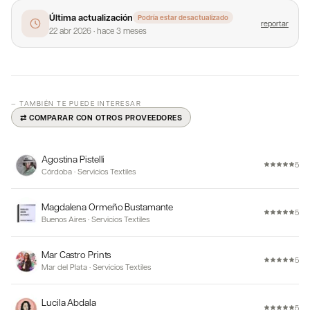
Última actualización
Podría estar desactualizado
reportar
22 abr 2026
·
hace 3 meses
— TAMBIÉN TE PUEDE INTERESAR
⇄ COMPARAR CON OTROS PROVEEDORES
Agostina Pistelli
5
Córdoba
·
Servicios Textiles
Magdalena Ormeño Bustamante
5
Buenos Aires
·
Servicios Textiles
Mar Castro Prints
5
Mar del Plata
·
Servicios Textiles
Lucila Abdala
5