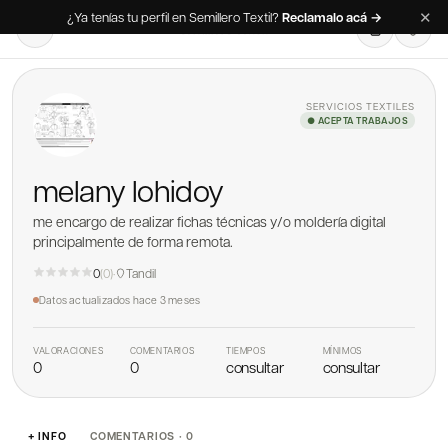
✕
¿Ya tenías tu perfil en Semillero Textil?
Reclamalo acá →
SERVICIOS TEXTILES
● ACEPTA TRABAJOS
melany lohidoy
me encargo de realizar fichas técnicas y/o moldería digital
principalmente de forma remota.
0
(
0
)
·
Tandil
Datos actualizados
hace 3 meses
VALORACIONES
COMENTARIOS
TIEMPOS
MÍNIMOS
0
0
consultar
consultar
+ INFO
COMENTARIOS · 0