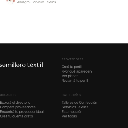
Almagro
·
Servicios Textiles
PROVEEDORES
Creá tu perfil
¿Por qué aparecer?
Ver planes
Reclamá tu perfil
USUARIOS
CATEGORÍAS
Explorá el directorio
Talleres de Confección
Compará proveedores
Servicios Textiles
Encontrá tu proveedor ideal
Estampación
Creá tu cuenta gratis
Ver todas