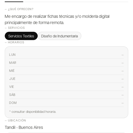
— ¿QUÉ OFRECEN?
Me encargo de realizar fichas técnicas y/o moldería digital
principalmente de forma remota.
— SERVICIOS
Servicios Textiles
Diseño de Indumentaria
— HORARIOS
—
LUN
—
MAR
—
MIÉ
—
JUE
—
VIE
—
SÁB
—
DOM
* consultar disponibilidad horaria.
— UBICACIÓN
Tandil - Buenos Aires