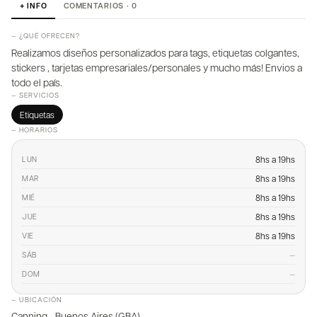
+ INFO
COMENTARIOS · 0
— ¿QUÉ OFRECEN?
Realizamos diseños personalizados para tags, etiquetas colgantes,
stickers , tarjetas empresariales/personales y mucho más! Envios a
todo el país.
— SERVICIOS
Etiquetas
— HORARIOS
8hs a 19hs
LUN
8hs a 19hs
MAR
8hs a 19hs
MIÉ
8hs a 19hs
JUE
8hs a 19hs
VIE
—
SÁB
—
DOM
— UBICACIÓN
Canning - Buenos Aires (GBA)