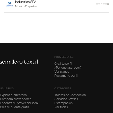
Industrias SPA
0
Morón
·
Etiquetas
PROVEEDORES
Creá tu perfil
¿Por qué aparecer?
Ver planes
Reclamá tu perfil
USUARIOS
CATEGORÍAS
Explorá el directorio
Talleres de Confección
Compará proveedores
Servicios Textiles
Encontrá tu proveedor ideal
Estampación
Creá tu cuenta gratis
Ver todas