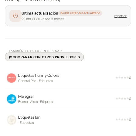
Última actualización
Podría estar desactualizado
reportar
22 abr 2026
·
hace 3 meses
— TAMBIÉN TE PUEDE INTERESAR
⇄ COMPARAR CON OTROS PROVEEDORES
Etiquetas Funny Colors
0
General Paz
·
Etiquetas
Malegraf
0
Buenos Aires
·
Etiquetas
Etiquetas Ian
0
·
Etiquetas