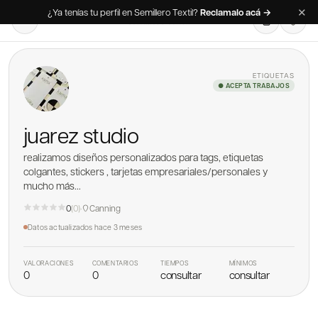
✕
¿Ya tenías tu perfil en Semillero Textil?
Reclamalo acá →
ETIQUETAS
● ACEPTA TRABAJOS
juarez studio
realizamos diseños personalizados para tags, etiquetas
colgantes, stickers , tarjetas empresariales/personales y
mucho más...
0
(
0
)
·
Canning
Datos actualizados
hace 3 meses
VALORACIONES
COMENTARIOS
TIEMPOS
MÍNIMOS
0
0
consultar
consultar