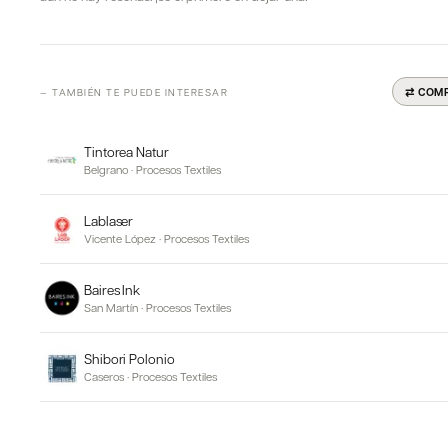
⇄ COM
— TAMBIÉN TE PUEDE INTERESAR
Tintorea Natur
Belgrano
·
Procesos Textiles
Lablaser
Vicente López
·
Procesos Textiles
Baires Ink
San Martín
·
Procesos Textiles
Shibori Polonio
Caseros
·
Procesos Textiles