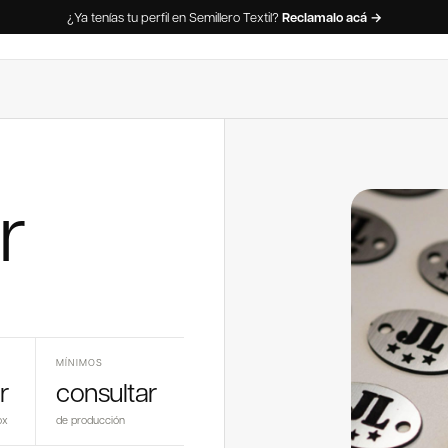
¿Ya tenías tu perfil en Semillero Textil?
Reclamalo acá →
r
MÍNIMOS
r
consultar
ox
de producción