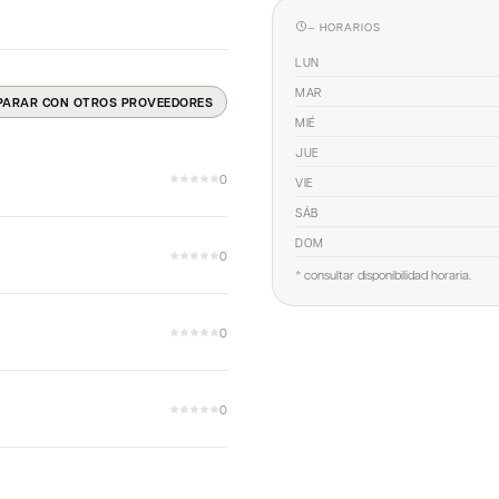
— HORARIOS
LUN
MAR
PARAR CON OTROS PROVEEDORES
MIÉ
JUE
0
VIE
SÁB
DOM
0
* consultar disponibilidad horaria.
0
0