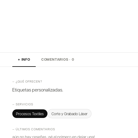
+ INFO
COMENTARIOS · 0
— ¿QUÉ OFRECEN?
Etiquetas personalizadas.
— SERVICIOS
Procesos Textiles
Corte y Grabado Láser
— ÚLTIMOS COMENTARIOS
aún no hay reseñas. ¡sé el primero en dejar una!