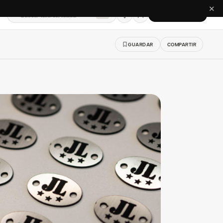
✕
Buscar talleres, telas…
CREAR CUENTA
⌘K
GUARDAR
COMPARTIR