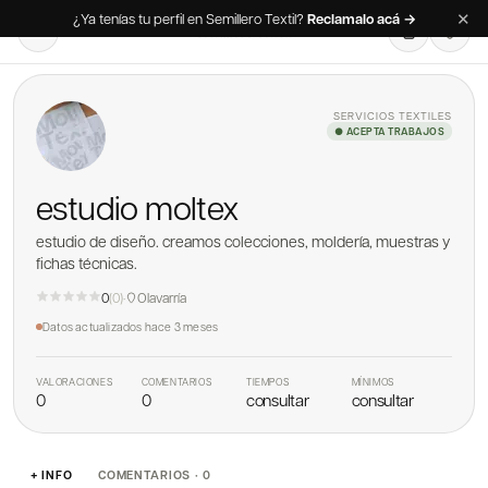
✕
¿Ya tenías tu perfil en Semillero Textil?
Reclamalo acá →
SERVICIOS TEXTILES
● ACEPTA TRABAJOS
estudio moltex
estudio de diseño. creamos colecciones, moldería, muestras y
fichas técnicas.
0
(
0
)
·
Olavarría
Datos actualizados
hace 3 meses
VALORACIONES
COMENTARIOS
TIEMPOS
MÍNIMOS
0
0
consultar
consultar
+ INFO
COMENTARIOS · 0