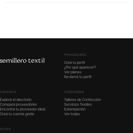
PROVEEDORES
Creá tu perfil
¿Por qué aparecer?
Ver planes
Reclamá tu perfil
USUARIOS
CATEGORÍAS
Explorá el directorio
Talleres de Confección
Compará proveedores
Servicios Textiles
Encontrá tu proveedor ideal
Estampación
Creá tu cuenta gratis
Ver todas
AYUDA