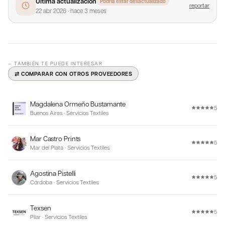
Última actualización
Podría estar desactualizado
reportar
22 abr 2026
·
hace 3 meses
— TAMBIÉN TE PUEDE INTERESAR
⇄ COMPARAR CON OTROS PROVEEDORES
Magdalena Ormeño Bustamante
5
Buenos Aires
·
Servicios Textiles
Mar Castro Prints
5
Mar del Plata
·
Servicios Textiles
Agostina Pistelli
5
Córdoba
·
Servicios Textiles
Texsen
5
Pilar
·
Servicios Textiles