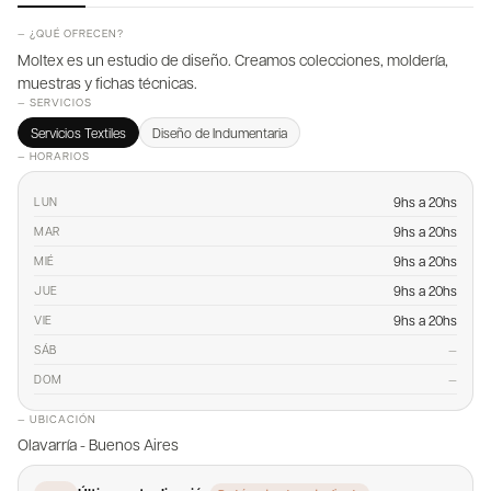
— ¿QUÉ OFRECEN?
Moltex es un estudio de diseño. Creamos colecciones, moldería,
muestras y fichas técnicas.
— SERVICIOS
Servicios Textiles
Diseño de Indumentaria
— HORARIOS
9hs a 20hs
LUN
9hs a 20hs
MAR
9hs a 20hs
MIÉ
9hs a 20hs
JUE
9hs a 20hs
VIE
—
SÁB
—
DOM
— UBICACIÓN
Olavarría - Buenos Aires