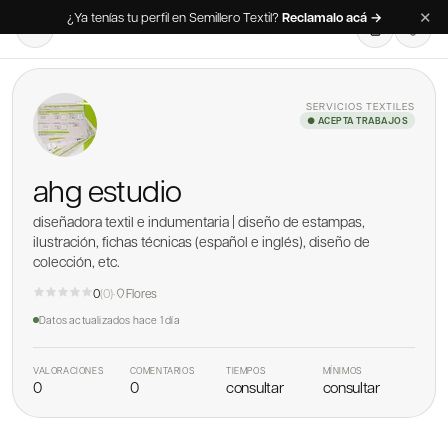
✕
¿Ya tenías tu perfil en Semillero Textil?
Reclamalo acá →
SERVICIOS TEXTILES
● ACEPTA TRABAJOS
ahg estudio
diseñadora textil e indumentaria | diseño de estampas,
ilustración, fichas técnicas (español e inglés), diseño de
colección, etc.
0
(
0
)
·
Flores
Datos actualizados
hace 1 día
VALORACIONES
COMENTARIOS
TIEMPOS
MÍNIMOS
0
0
consultar
consultar