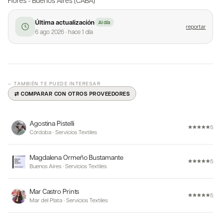
Última actualización
Al día
reportar
6 ago 2026
·
hace 1 día
— TAMBIÉN TE PUEDE INTERESAR
⇄ COMPARAR CON OTROS PROVEEDORES
Agostina Pistelli
5
Córdoba
·
Servicios Textiles
Magdalena Ormeño Bustamante
5
Buenos Aires
·
Servicios Textiles
Mar Castro Prints
5
Mar del Plata
·
Servicios Textiles