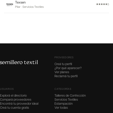
Texsen
5
Pilar
·
Servicios Textiles
PROVEEDORES
Creá tu perfil
¿Por qué aparecer?
Ver planes
Reclamá tu perfil
USUARIOS
CATEGORÍAS
Explorá el directorio
Talleres de Confección
Compará proveedores
Servicios Textiles
Encontrá tu proveedor ideal
Estampación
Creá tu cuenta gratis
Ver todas