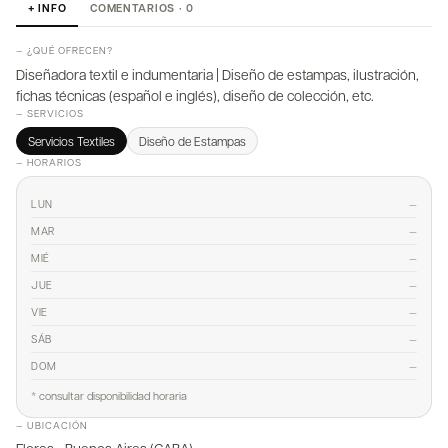
+ INFO
COMENTARIOS · 0
— ¿QUÉ OFRECEN?
Diseñadora textil e indumentaria | Diseño de estampas, ilustración,
fichas técnicas (español e inglés), diseño de colección, etc.
— SERVICIOS
Servicios Textiles
Diseño de Estampas
— HORARIOS
—
LUN
—
MAR
—
MIÉ
—
JUE
—
VIE
—
SÁB
—
DOM
* consultar disponibilidad horaria
— UBICACIÓN
Flores - Buenos Aires (CABA)