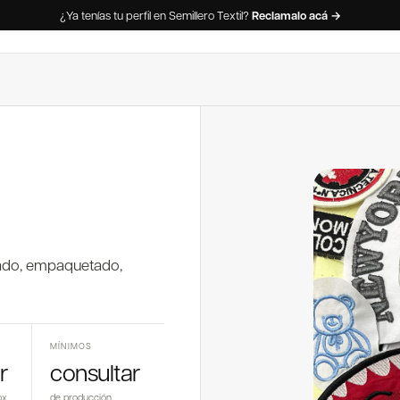
¿Ya tenías tu perfil en Semillero Textil?
Reclamalo acá →
onado, empaquetado,
MÍNIMOS
r
consultar
ox
de producción