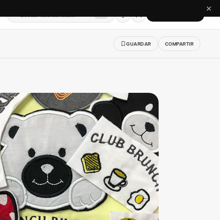
✕
Buscar talleres, telas…
CREAR CUENTA
⌘K
GUARDAR
COMPARTIR