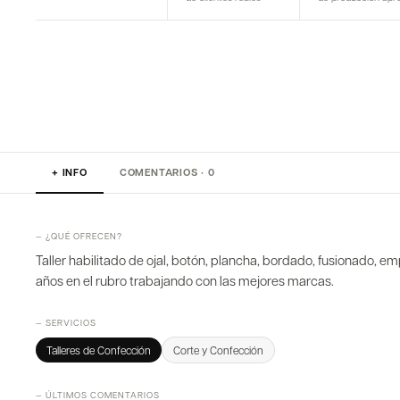
+ INFO
COMENTARIOS · 0
— ¿QUÉ OFRECEN?
Taller habilitado de ojal, botón, plancha, bordado, fusionado, 
años en el rubro trabajando con las mejores marcas.
— SERVICIOS
Talleres de Confección
Corte y Confección
— ÚLTIMOS COMENTARIOS