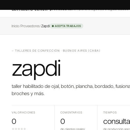
proveedores
comparar
blog
colaborá
guardados
Inicio
/
Proveedores
/
Zapdi
● ACEPTA TRABAJOS
—
TALLERES DE CONFECCIÓN
·
BUENOS AIRES (CABA)
zapdi
taller habilitado de ojal, botón, plancha, bordado, fusi
broches y más.
VALORACIONES
COMENTARIOS
TIEMPOS
0
0
consulta
de clientes reales
de producción apr