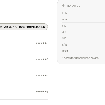
— HORARIOS
LUN
MAR
MIÉ
PARAR CON OTROS PROVEEDORES
JUE
VIE
5
SÁB
DOM
* consultar disponibilidad horaria
5
5
5