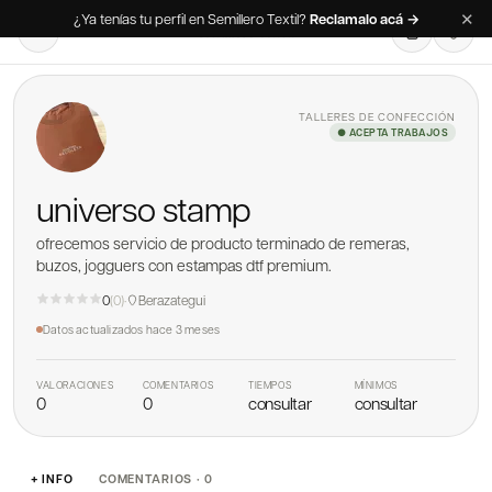
✕
¿Ya tenías tu perfil en Semillero Textil?
Reclamalo acá →
TALLERES DE CONFECCIÓN
● ACEPTA TRABAJOS
universo stamp
ofrecemos servicio de producto terminado de remeras,
buzos, jogguers con estampas dtf premium.
0
(
0
)
·
Berazategui
Datos actualizados
hace 3 meses
VALORACIONES
COMENTARIOS
TIEMPOS
MÍNIMOS
0
0
consultar
consultar
+ INFO
COMENTARIOS · 0