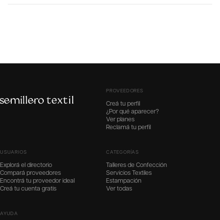
PROVEEDORES
Creá tu perfil
¿Por qué aparecer?
Ver planes
Reclamá tu perfil
USUARIOS
CATEGORÍAS
Explorá el directorio
Talleres de Confección
Compará proveedores
Servicios Textiles
Encontrá tu proveedor ideal
Estampación
Creá tu cuenta gratis
Ver todas
AYUDA