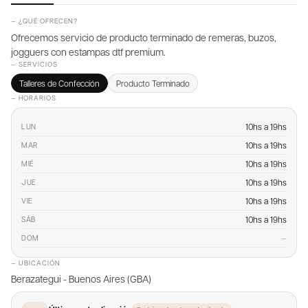
— ¿QUÉ OFRECEN?
Ofrecemos servicio de producto terminado de remeras, buzos,
jogguers con estampas dtf premium.
— SERVICIOS
Talleres de Confección
Producto Terminado
— HORARIOS
10hs a 19hs
LUN
10hs a 19hs
MAR
10hs a 19hs
MIÉ
10hs a 19hs
JUE
10hs a 19hs
VIE
10hs a 19hs
SÁB
—
DOM
— UBICACIÓN
Berazategui - Buenos Aires (GBA)