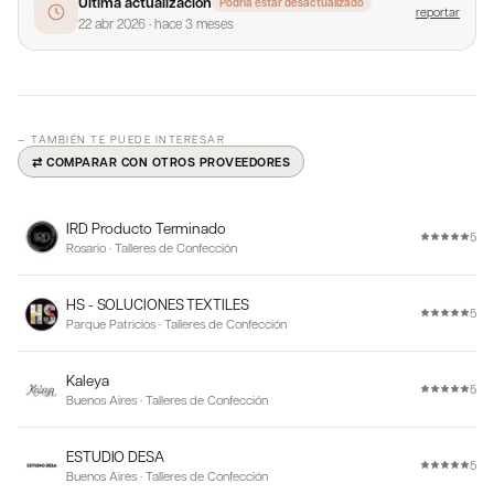
Última actualización
Podría estar desactualizado
reportar
22 abr 2026
·
hace 3 meses
— TAMBIÉN TE PUEDE INTERESAR
⇄ COMPARAR CON OTROS PROVEEDORES
IRD Producto Terminado
5
Rosario
·
Talleres de Confección
HS - SOLUCIONES TEXTILES
5
Parque Patricios
·
Talleres de Confección
Kaleya
5
Buenos Aires
·
Talleres de Confección
ESTUDIO DESA
5
Buenos Aires
·
Talleres de Confección