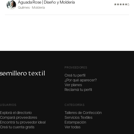
Aguada Rose | Diseño y Moldería
5
Quilmes
·
Moldería
PROVEEDORES
Creá tu perfil
¿Por qué aparecer?
Ver planes
Reclamá tu perfil
USUARIOS
CATEGORÍAS
Explorá el directorio
Talleres de Confección
Compará proveedores
Servicios Textiles
Encontrá tu proveedor ideal
Estampación
Creá tu cuenta gratis
Ver todas