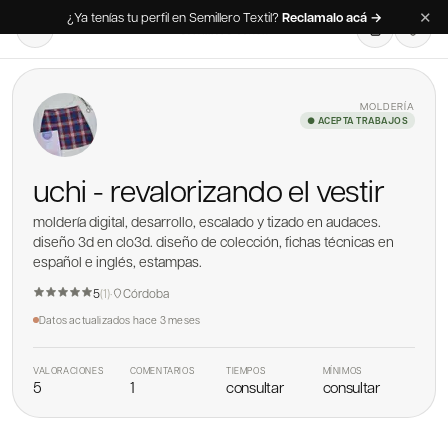
✕
¿Ya tenías tu perfil en Semillero Textil?
Reclamalo acá →
MOLDERÍA
● ACEPTA TRABAJOS
uchi - revalorizando el vestir
moldería digital, desarrollo, escalado y tizado en audaces.
diseño 3d en clo3d. diseño de colección, fichas técnicas en
español e inglés, estampas.
5
(
1
)
·
Córdoba
Datos actualizados
hace 3 meses
VALORACIONES
COMENTARIOS
TIEMPOS
MÍNIMOS
5
1
consultar
consultar