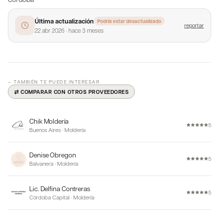
Última actualización
Podría estar desactualizado
reportar
22 abr 2026
·
hace 3 meses
— TAMBIÉN TE PUEDE INTERESAR
⇄ COMPARAR CON OTROS PROVEEDORES
Chik Moldería
5
Buenos Aires
·
Moldería
Denise Obregon
5
Balvanera
·
Moldería
Lic. Delfina Contreras
5
Córdoba Capital
·
Moldería