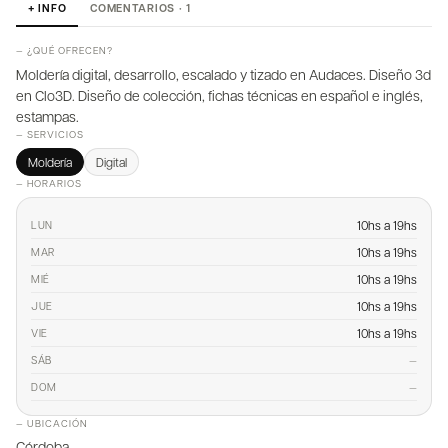
+ INFO
COMENTARIOS · 1
— ¿QUÉ OFRECEN?
Moldería digital, desarrollo, escalado y tizado en Audaces. Diseño 3d
en Clo3D. Diseño de colección, fichas técnicas en español e inglés,
estampas.
— SERVICIOS
Moldería
Digital
— HORARIOS
10hs a 19hs
LUN
10hs a 19hs
MAR
10hs a 19hs
MIÉ
10hs a 19hs
JUE
10hs a 19hs
VIE
—
SÁB
—
DOM
— UBICACIÓN
Córdoba