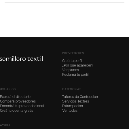
PROVEEDORES
Creá tu perfil
¿Por qué aparecer?
Ver planes
Reclamá tu perfil
USUARIOS
CATEGORÍAS
Explorá el directorio
Talleres de Confección
Compará proveedores
Servicios Textiles
Encontrá tu proveedor ideal
Estampación
Creá tu cuenta gratis
Ver todas
AYUDA