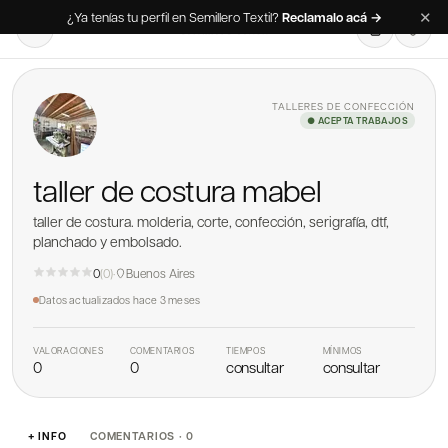
✕
¿Ya tenías tu perfil en Semillero Textil?
Reclamalo acá →
TALLERES DE CONFECCIÓN
● ACEPTA TRABAJOS
taller de costura mabel
taller de costura. molderia, corte, confección, serigrafía, dtf,
planchado y embolsado.
0
(
0
)
·
Buenos Aires
Datos actualizados
hace 3 meses
VALORACIONES
COMENTARIOS
TIEMPOS
MÍNIMOS
0
0
consultar
consultar
+ INFO
COMENTARIOS · 0