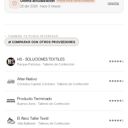
Última actualización
Podría estar desactualizado
reportar
22 abr 2026
·
hace 3 meses
— TAMBIÉN TE PUEDE INTERESAR
⇄ COMPARAR CON OTROS PROVEEDORES
HS - SOLUCIONES TEXTILES
5
Parque Patricios
·
Talleres de Confección
Alter-Nativo
5
Córdoba Capital, Córdoba
·
Talleres de Confección
Producto Terminado
5
Buenos Aires
·
Talleres de Confección
El Ático Taller Textil
5
Villa Ballester
·
Talleres de Confección