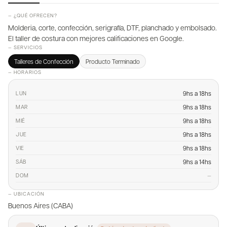
— ¿QUÉ OFRECEN?
Molderia, corte, confección, serigrafía, DTF, planchado y embolsado.
El taller de costura con mejores calificaciones en Google.
— SERVICIOS
Talleres de Confección
Producto Terminado
— HORARIOS
9hs a 18hs
LUN
9hs a 18hs
MAR
9hs a 18hs
MIÉ
9hs a 18hs
JUE
9hs a 18hs
VIE
9hs a 14hs
SÁB
—
DOM
— UBICACIÓN
Buenos Aires (CABA)