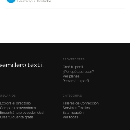
Berazategui
·
Bordados
PROVEEDORES
Creá tu perfil
¿Por qué aparecer?
Ver planes
Reclamá tu perfil
USUARIOS
CATEGORÍAS
Explorá el directorio
Talleres de Confección
Compará proveedores
Servicios Textiles
Encontrá tu proveedor ideal
Estampación
Creá tu cuenta gratis
Ver todas