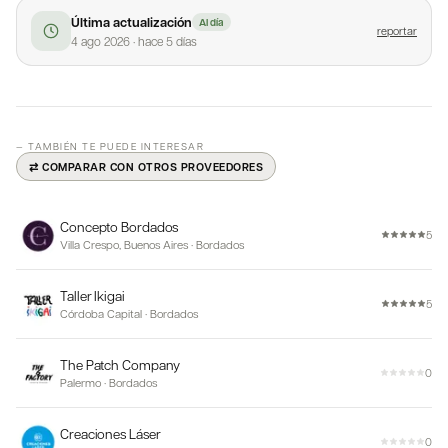
Última actualización
Al día
reportar
4 ago 2026
·
hace 5 días
— TAMBIÉN TE PUEDE INTERESAR
⇄ COMPARAR CON OTROS PROVEEDORES
Concepto Bordados
5
Villa Crespo, Buenos Aires
·
Bordados
Taller Ikigai
5
Córdoba Capital
·
Bordados
The Patch Company
0
Palermo
·
Bordados
Creaciones Láser
0