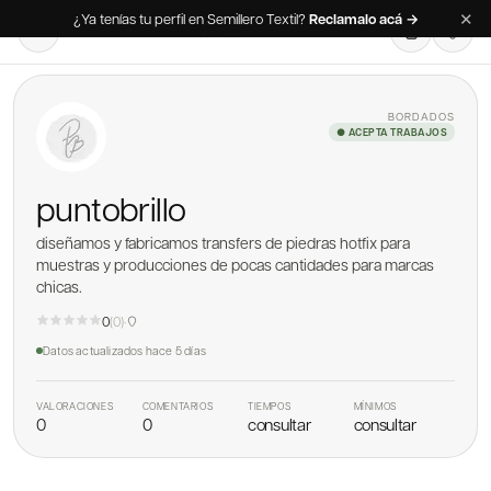
✕
¿Ya tenías tu perfil en Semillero Textil?
Reclamalo acá →
BORDADOS
● ACEPTA TRABAJOS
puntobrillo
diseñamos y fabricamos transfers de piedras hotfix para
muestras y producciones de pocas cantidades para marcas
chicas.
0
(
0
)
·
Datos actualizados
hace 5 días
VALORACIONES
COMENTARIOS
TIEMPOS
MÍNIMOS
0
0
consultar
consultar