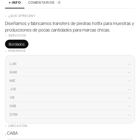
+ INFO
COMENTARIOS · 0
— ¿QUÉ OFRECEN?
Diseñamos y fabricamos transfers de piedras hotfix para muestras y
producciones de pocas cantidades para marcas chicas.
— SERVICIOS
Bordados
— HORARIOS
—
LUN
—
MAR
—
MIÉ
—
JUE
—
VIE
—
SÁB
—
DOM
— UBICACIÓN
, CABA