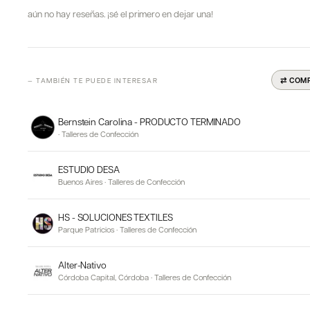
aún no hay reseñas. ¡sé el primero en dejar una!
⇄ COM
— TAMBIÉN TE PUEDE INTERESAR
Bernstein Carolina - PRODUCTO TERMINADO
·
Talleres de Confección
ESTUDIO DESA
Buenos Aires
·
Talleres de Confección
HS - SOLUCIONES TEXTILES
Parque Patricios
·
Talleres de Confección
Alter-Nativo
Córdoba Capital, Córdoba
·
Talleres de Confección