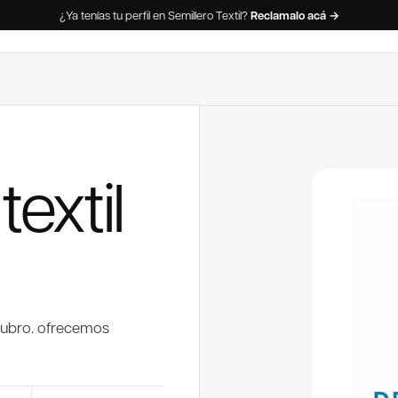
¿Ya tenías tu perfil en Semillero Textil?
Reclamalo acá →
extil
 rubro. ofrecemos