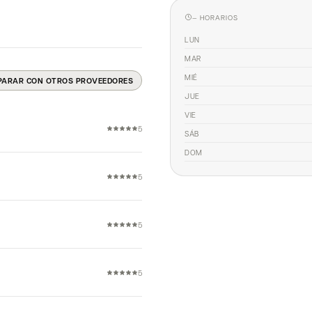
— HORARIOS
LUN
MAR
MIÉ
PARAR CON OTROS PROVEEDORES
JUE
VIE
5
SÁB
DOM
5
5
5