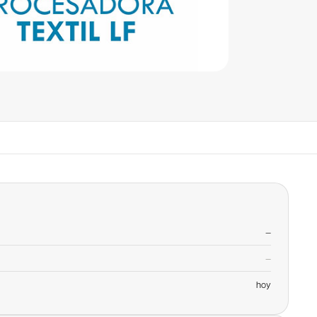
—
—
hoy