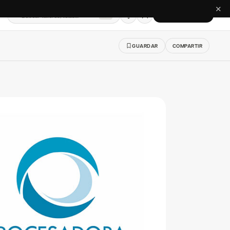
✕
Buscar talleres, telas…
CREAR CUENTA
⌘K
GUARDAR
COMPARTIR