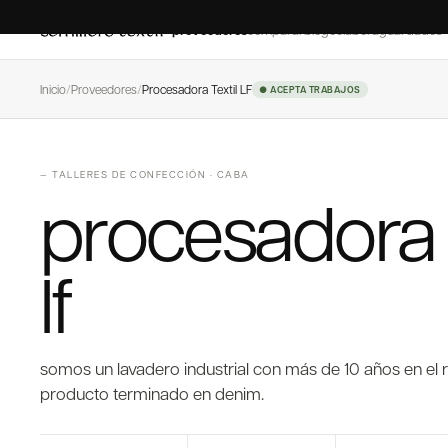
proveedores
comparar
blog
colaborá
guardados
Inicio
/
Proveedores
/
Procesadora Textil LF
● ACEPTA TRABAJOS
—
TALLERES DE CONFECCIÓN
·
CABA
procesadora t
lf
somos un lavadero industrial con más de 10 años en el
producto terminado en denim.