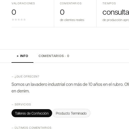
VALORACIONES
COMENTARIOS
TIEMPOS
0
0
consulta
de clientes reales
de producción apr
+ INFO
COMENTARIOS · 0
— ¿QUÉ OFRECEN?
Somos un lavadero industrial con más de 10 años en el rubro.
en denim.
— SERVICIOS
Talleres de Confección
Producto Terminado
— ÚLTIMOS COMENTARIOS