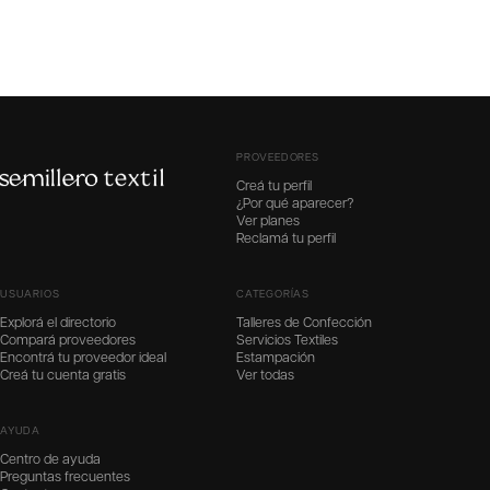
PROVEEDORES
Creá tu perfil
¿Por qué aparecer?
Ver planes
Reclamá tu perfil
USUARIOS
CATEGORÍAS
Explorá el directorio
Talleres de Confección
Compará proveedores
Servicios Textiles
Encontrá tu proveedor ideal
Estampación
Creá tu cuenta gratis
Ver todas
AYUDA
Centro de ayuda
Preguntas frecuentes