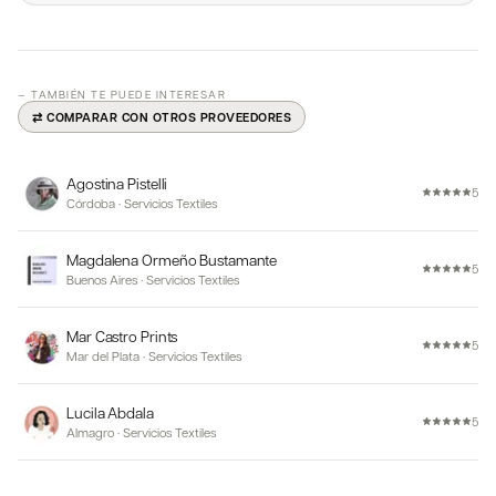
— TAMBIÉN TE PUEDE INTERESAR
⇄ COMPARAR CON OTROS PROVEEDORES
Agostina Pistelli
5
Córdoba
·
Servicios Textiles
Magdalena Ormeño Bustamante
5
Buenos Aires
·
Servicios Textiles
Mar Castro Prints
5
Mar del Plata
·
Servicios Textiles
Lucila Abdala
5
Almagro
·
Servicios Textiles