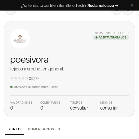
✕
¿Ya tenías tu perfil en Semillero Textil?
Reclamalo acá →
SERVICIOS TEXTILES
● ACEPTA TRABAJOS
poesivora
tejidos a crochet en general.
0
(
0
)
·
Datos actualizados
hace 3 días
VALORACIONES
COMENTARIOS
TIEMPOS
MÍNIMOS
0
0
consultar
consultar
+ INFO
COMENTARIOS · 0