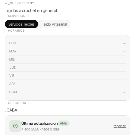
— ¿QUÉ OFRECEN?
Tejidos a crochet en general.
— SERVICIOS
Servicios Textiles
Tejido Artesanal
— HORARIOS
—
LUN
—
MAR
—
MIÉ
—
JUE
—
VIE
—
SÁB
—
DOM
— UBICACIÓN
, CABA
Última actualización
Al día
reportar
4 ago 2026
·
hace 3 días