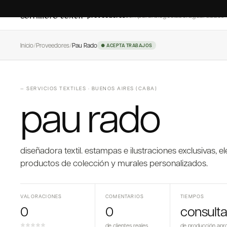
proveedores
comparar
blog
colaborá
guardados
Inicio
/
Proveedores
/
Pau Rado
● ACEPTA TRABAJOS
—
SERVICIOS TEXTILES
·
BUENOS AIRES (CABA)
pau rado
diseñadora textil. estampas e ilustraciones exclusivas, 
productos de colección y murales personalizados.
VALORACIONES
COMENTARIOS
TIEMPOS
0
0
consulta
de clientes reales
de producción apr