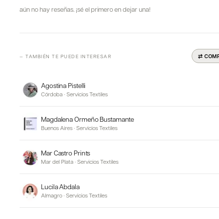
aún no hay reseñas. ¡sé el primero en dejar una!
⇄ COM
— TAMBIÉN TE PUEDE INTERESAR
Agostina Pistelli
Córdoba
·
Servicios Textiles
Magdalena Ormeño Bustamante
Buenos Aires
·
Servicios Textiles
Mar Castro Prints
Mar del Plata
·
Servicios Textiles
Lucila Abdala
Almagro
·
Servicios Textiles