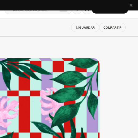
✕
Buscar talleres, telas…
CREAR CUENTA
⌘K
GUARDAR
COMPARTIR