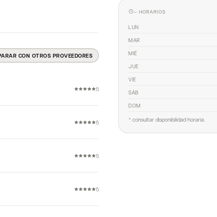
— HORARIOS
LUN
MAR
MIÉ
PARAR CON OTROS PROVEEDORES
JUE
VIE
5
SÁB
DOM
* consultar disponibilidad horaria.
5
5
5