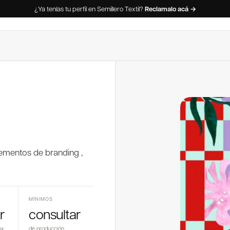
¿Ya tenías tu perfil en Semillero Textil?
Reclamalo acá →
elementos de branding ,
MÍNIMOS
r
consultar
ox
de producción