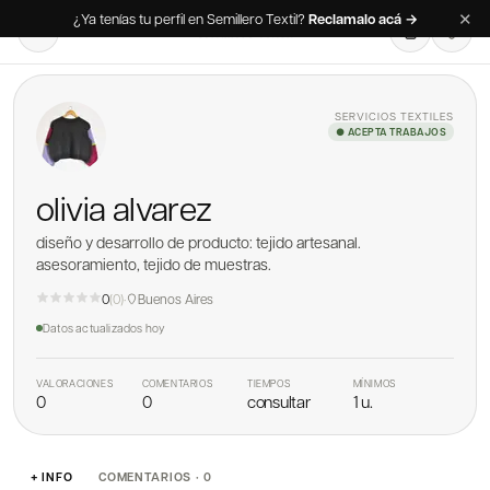
✕
¿Ya tenías tu perfil en Semillero Textil?
Reclamalo acá →
SERVICIOS TEXTILES
● ACEPTA TRABAJOS
olivia alvarez
diseño y desarrollo de producto: tejido artesanal.
asesoramiento, tejido de muestras.
0
(
0
)
·
Buenos Aires
Datos actualizados
hoy
VALORACIONES
COMENTARIOS
TIEMPOS
MÍNIMOS
0
0
consultar
1 u.
+ INFO
COMENTARIOS · 0