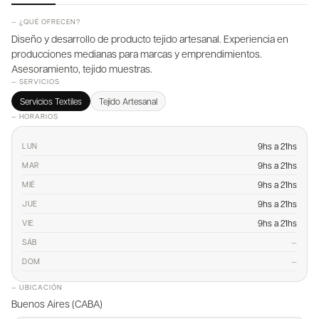
— ¿QUÉ OFRECEN?
Diseño y desarrollo de producto tejido artesanal. Experiencia en
producciones medianas para marcas y emprendimientos.
Asesoramiento, tejido muestras.
— SERVICIOS
Servicios Textiles
Tejido Artesanal
— HORARIOS
9hs a 21hs
LUN
9hs a 21hs
MAR
9hs a 21hs
MIÉ
9hs a 21hs
JUE
9hs a 21hs
VIE
—
SÁB
—
DOM
— UBICACIÓN
Buenos Aires (CABA)