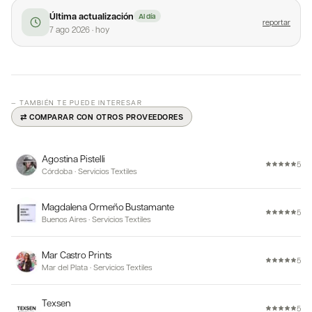
Última actualización
Al día
reportar
7 ago 2026
·
hoy
— TAMBIÉN TE PUEDE INTERESAR
⇄ COMPARAR CON OTROS PROVEEDORES
Agostina Pistelli
5
Córdoba
·
Servicios Textiles
Magdalena Ormeño Bustamante
5
Buenos Aires
·
Servicios Textiles
Mar Castro Prints
5
Mar del Plata
·
Servicios Textiles
Texsen
5