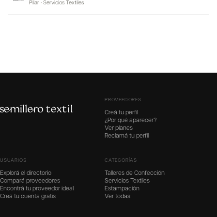
Pilar
·
Servicios Textiles
PROVEEDORES
Creá tu perfil
¿Por qué aparecer?
Ver planes
Reclamá tu perfil
USUARIOS
CATEGORÍAS
Explorá el directorio
Talleres de Confección
Compará proveedores
Servicios Textiles
Encontrá tu proveedor ideal
Estampación
Creá tu cuenta gratis
Ver todas