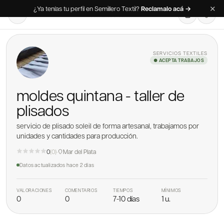
✕
¿Ya tenías tu perfil en Semillero Textil?
Reclamalo acá →
SERVICIOS TEXTILES
● ACEPTA TRABAJOS
moldes quintana - taller de
plisados
servicio de plisado soleil de forma artesanal, trabajamos por
unidades y cantidades para producción.
0
(
0
)
·
Mar del Plata
Datos actualizados
hace 2 días
VALORACIONES
COMENTARIOS
TIEMPOS
MÍNIMOS
0
0
7-10 días
1 u.