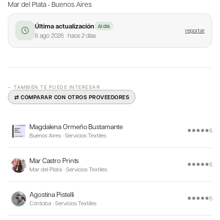
Mar del Plata - Buenos Aires
Última actualización
Al día
reportar
6 ago 2026
·
hace 2 días
— TAMBIÉN TE PUEDE INTERESAR
⇄ COMPARAR CON OTROS PROVEEDORES
Magdalena Ormeño Bustamante
5
Buenos Aires
·
Servicios Textiles
Mar Castro Prints
5
Mar del Plata
·
Servicios Textiles
Agostina Pistelli
5
Córdoba
·
Servicios Textiles