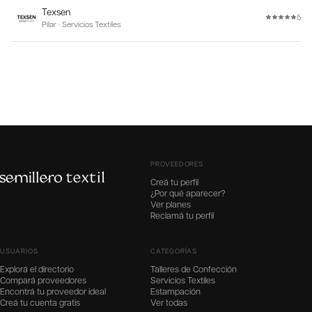
Texsen
5
Pilar
·
Servicios Textiles
PROVEEDORES
Creá tu perfil
¿Por qué aparecer?
Ver planes
Reclamá tu perfil
USUARIOS
CATEGORÍAS
Explorá el directorio
Talleres de Confección
Compará proveedores
Servicios Textiles
Encontrá tu proveedor ideal
Estampación
Creá tu cuenta gratis
Ver todas