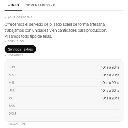
+ INFO
COMENTARIOS · 0
— ¿QUÉ OFRECEN?
Ofrecemos el servicio de plisado soleil de forma artesanal,
trabajamos con unidades y en cantidades para producción.
Plisamos todo tipo de telas.
— SERVICIOS
Servicios Textiles
— HORARIOS
10hs a 20hs
LUN
10hs a 20hs
MAR
10hs a 20hs
MIÉ
10hs a 20hs
JUE
10hs a 20hs
VIE
—
SÁB
—
DOM
— UBICACIÓN