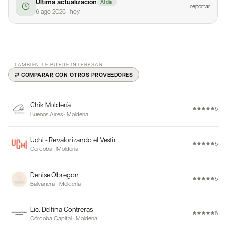
Última actualización
Al día
reportar
6 ago 2026
·
hoy
— TAMBIÉN TE PUEDE INTERESAR
⇄ COMPARAR CON OTROS PROVEEDORES
Chik Moldería
5
Buenos Aires
·
Moldería
Uchi - Revalorizando el Vestir
5
Córdoba
·
Moldería
Denise Obregon
5
Balvanera
·
Moldería
Lic. Delfina Contreras
5
Córdoba Capital
·
Moldería