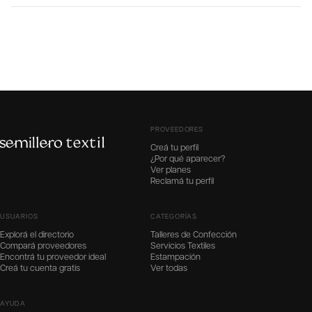
PROVEEDORES
Creá tu perfil
¿Por qué aparecer?
Ver planes
Reclamá tu perfil
USUARIOS
CATEGORÍAS
Explorá el directorio
Talleres de Confección
Compará proveedores
Servicios Textiles
Encontrá tu proveedor ideal
Estampación
Creá tu cuenta gratis
Ver todas
AYUDA