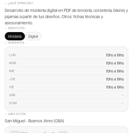
— ¿QUÉ OFRECEN?
Desarrollo de moldería digital en PDF de lencería, corsetería, bikinis y
pijamas a partir de tus diseños. Otros: fichas técnicas y
asesoramiento.
— SERVICIOS
Moldería
Digital
— HORARIOS
10hs a 19hs
LUN
10hs a 19hs
MAR
10hs a 19hs
MIÉ
10hs a 19hs
JUE
10hs a 19hs
VIE
—
SÁB
—
DOM
— UBICACIÓN
San Miguel - Buenos Aires (GBA)