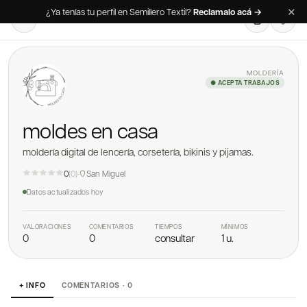
✕
¿Ya tenías tu perfil en Semillero Textil?
Reclamalo acá →
MOLDERÍA
● ACEPTA TRABAJOS
moldes en casa
moldería digital de lencería, corsetería, bikinis y pijamas.
0
(
0
)
·
San Miguel
Datos actualizados
hoy
VALORACIONES
COMENTARIOS
TIEMPOS
MÍNIMOS
0
0
consultar
1 u.
+ INFO
COMENTARIOS · 0