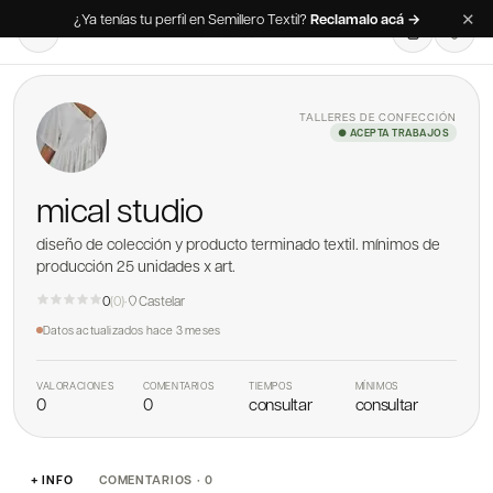
✕
¿Ya tenías tu perfil en Semillero Textil?
Reclamalo acá →
TALLERES DE CONFECCIÓN
● ACEPTA TRABAJOS
mical studio
diseño de colección y producto terminado textil. mínimos de
producción 25 unidades x art.
0
(
0
)
·
Castelar
Datos actualizados
hace 3 meses
VALORACIONES
COMENTARIOS
TIEMPOS
MÍNIMOS
0
0
consultar
consultar
+ INFO
COMENTARIOS · 0