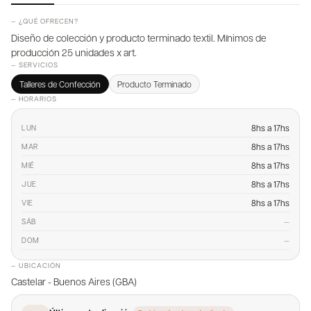
— ¿QUÉ OFRECEN?
Diseño de colección y producto terminado textil. Mínimos de
producción 25 unidades x art.
— SERVICIOS
Talleres de Confección
Producto Terminado
— HORARIOS
8hs a 17hs
LUN
8hs a 17hs
MAR
8hs a 17hs
MIÉ
8hs a 17hs
JUE
8hs a 17hs
VIE
—
SÁB
—
DOM
— UBICACIÓN
Castelar - Buenos Aires (GBA)