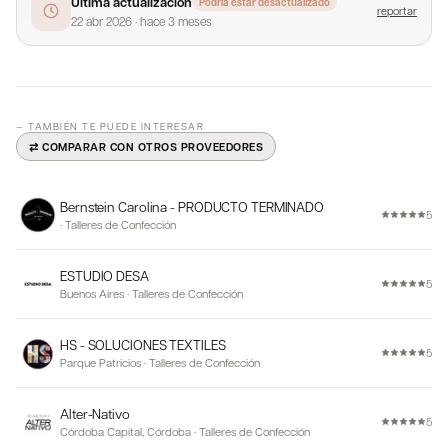
Última actualización
Podría estar desactualizado
reportar
22 abr 2026
·
hace 3 meses
— TAMBIÉN TE PUEDE INTERESAR
⇄ COMPARAR CON OTROS PROVEEDORES
Bernstein Carolina - PRODUCTO TERMINADO
5
·
Talleres de Confección
ESTUDIO DESA
5
Buenos Aires
·
Talleres de Confección
HS - SOLUCIONES TEXTILES
5
Parque Patricios
·
Talleres de Confección
Alter-Nativo
5
Córdoba Capital, Córdoba
·
Talleres de Confección