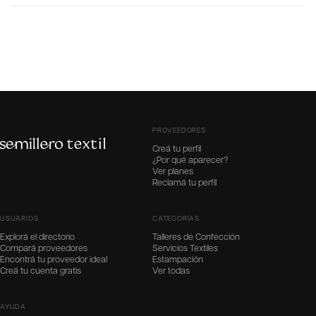
PROVEEDORES
Creá tu perfil
¿Por qué aparecer?
Ver planes
Reclamá tu perfil
USUARIOS
CATEGORÍAS
Explorá el directorio
Talleres de Confección
Compará proveedores
Servicios Textiles
Encontrá tu proveedor ideal
Estampación
Creá tu cuenta gratis
Ver todas
AYUDA