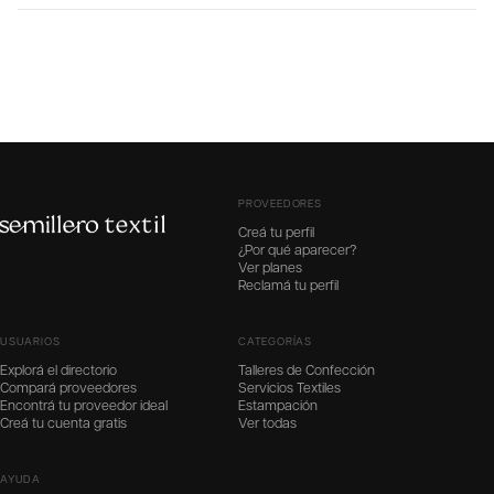
PROVEEDORES
Creá tu perfil
¿Por qué aparecer?
Ver planes
Reclamá tu perfil
USUARIOS
CATEGORÍAS
Explorá el directorio
Talleres de Confección
Compará proveedores
Servicios Textiles
Encontrá tu proveedor ideal
Estampación
Creá tu cuenta gratis
Ver todas
AYUDA