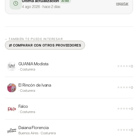
Última actualización
Al día
reportar
4 ago 2026
·
hace 2 días
— TAMBIÉN TE PUEDE INTERESAR
⇄ COMPARAR CON OTROS PROVEEDORES
GUANIA Modista
0
·
Costurera
El Rincón de Ivana
0
·
Costurera
Falco
0
·
Costurera
Daiana Florencia
0
Buenos Aires
·
Costurera