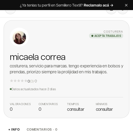
✕
¿Ya tenías tu perfil en Semillero Textil?
Reclamalo acá →
COSTURERA
● ACEPTA TRABAJOS
micaela correa
costurera, servicio para marcas. tengo experiencia en bolsos y
prendas, priorizo siempre la prolijidad en mis trabajos.
0
(
0
)
·
Datos actualizados
hace 2 días
VALORACIONES
COMENTARIOS
TIEMPOS
MÍNIMOS
0
0
consultar
consultar
+ INFO
COMENTARIOS · 0