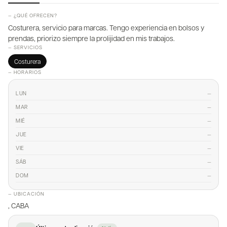
— ¿QUÉ OFRECEN?
Costurera, servicio para marcas. Tengo experiencia en bolsos y
prendas, priorizo siempre la prolijidad en mis trabajos.
— SERVICIOS
Costurera
— HORARIOS
—
LUN
—
MAR
—
MIÉ
—
JUE
—
VIE
—
SÁB
—
DOM
— UBICACIÓN
, CABA