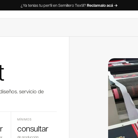
¿Ya tenías tu perfil en Semillero Textil?
Reclamalo acá →
t
diseños. servicio de
MÍNIMOS
r
consultar
ox
de producción