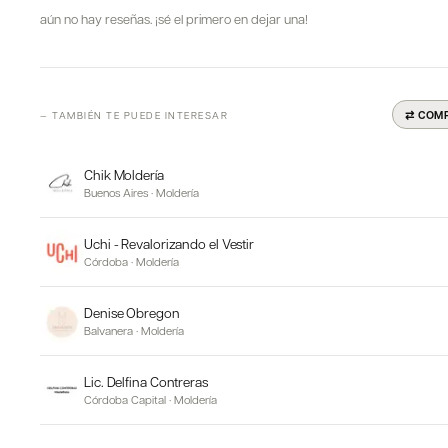
aún no hay reseñas. ¡sé el primero en dejar una!
⇄ COM
— TAMBIÉN TE PUEDE INTERESAR
Chik Moldería
Buenos Aires
·
Moldería
Uchi - Revalorizando el Vestir
Córdoba
·
Moldería
Denise Obregon
Balvanera
·
Moldería
Lic. Delfina Contreras
Córdoba Capital
·
Moldería