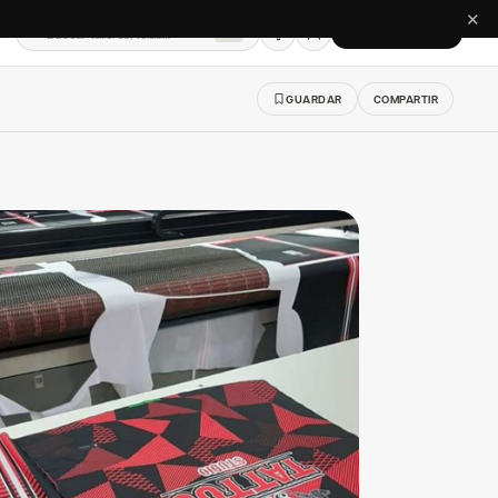
✕
Buscar talleres, telas…
CREAR CUENTA
⌘K
GUARDAR
COMPARTIR