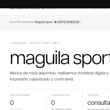
proveedores
comparar
blog
colaborá
guardados
Inicio
/
Proveedores
/
Maguila Sport
● ACEPTA TRABAJOS
—
MOLDERÍA
·
BUENOS AIRES (GBA)
maguila spor
fábrica de ropa deportiva. realizamos moldería digital y 
impresión, calandrado y corte textil.
VALORACIONES
COMENTARIOS
TIEMPOS
0
0
consulta
de clientes reales
de producción apr