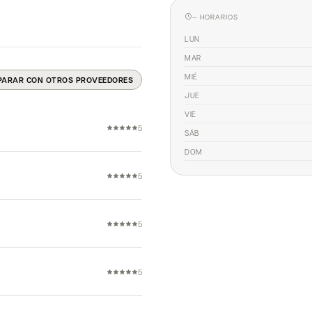
— HORARIOS
LUN
MAR
MIÉ
PARAR CON OTROS PROVEEDORES
JUE
VIE
5
SÁB
DOM
5
5
5