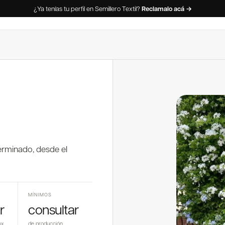
¿Ya tenías tu perfil en Semillero Textil?
Reclamalo acá →
erminado, desde el
MÍNIMOS
r
consultar
ox
de producción