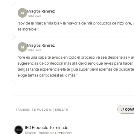
Milagros Ramirez
M
·
sept 2024
“
soy de la marca mila lois y la mayoría de mis productos los hizo lore,
es increible!
”
Milagros Ramirez
M
·
sept 2024
“
lore es una capa te ayuda en todo el proceso ya sea desde telas y av
sugerencias de confección más allá del diseño que lleves para hacer,
tengas tanta experiencia ella te guía súper bien! además de buscart
exige tantas cantidades! es lo más!
”
⇄ COM
— TAMBIÉN TE PUEDE INTERESAR
IRD Producto Terminado
Rosario
·
Talleres de Confección