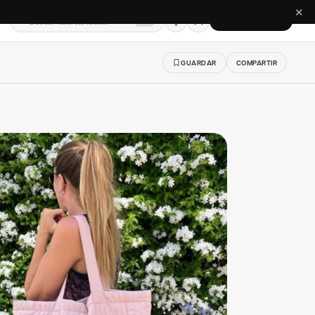
✕
Buscar talleres, telas…
CREAR CUENTA
⌘K
GUARDAR
COMPARTIR