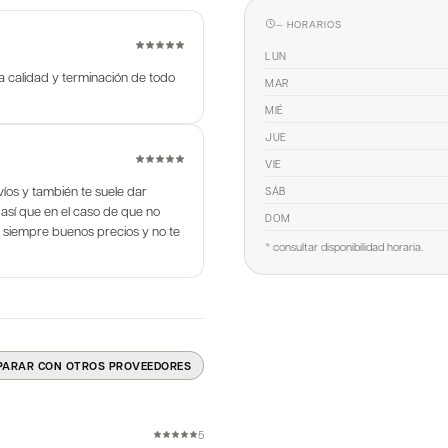
— HORARIOS
LUN
 la calidad y terminación de todo
MAR
MIÉ
JUE
VIE
íos y también te suele dar
SÁB
 así que en el caso de que no
DOM
e siempre buenos precios y no te
* consultar disponibilidad horaria.
PARAR CON OTROS PROVEEDORES
5