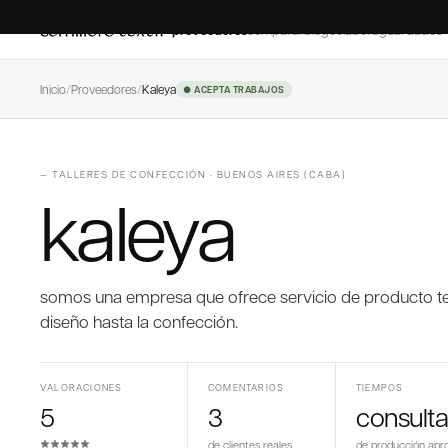
proveedores
comparar
blog
colaborá
guardados
Inicio
/
Proveedores
/
Kaleya
● ACEPTA TRABAJOS
—
TALLERES DE CONFECCIÓN
·
BUENOS AIRES (CABA)
kaleya
somos una empresa que ofrece servicio de producto t
diseño hasta la confección.
VALORACIONES
COMENTARIOS
TIEMPOS
5
3
consulta
de clientes reales
de producción apr