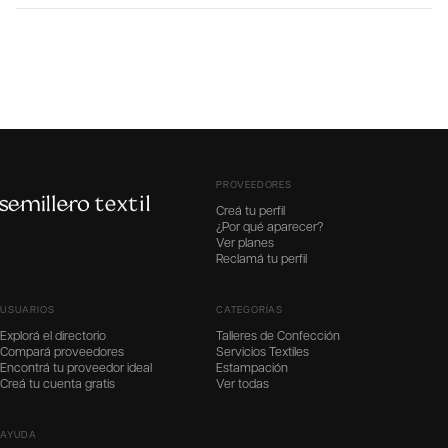
PROVEEDORES
Creá tu perfil
¿Por qué aparecer?
Ver planes
Reclamá tu perfil
USUARIOS
CATEGORÍAS
Explorá el directorio
Talleres de Confección
Compará proveedores
Servicios Textiles
Encontrá tu proveedor ideal
Estampación
Creá tu cuenta gratis
Ver todas
AYUDA