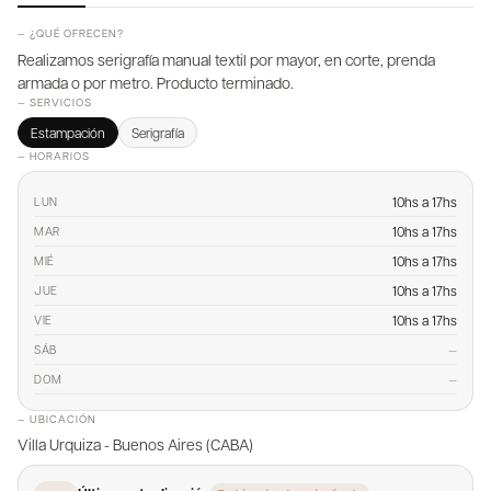
— ¿QUÉ OFRECEN?
Realizamos serigrafía manual textil por mayor, en corte, prenda
armada o por metro. Producto terminado.
— SERVICIOS
Estampación
Serigrafía
— HORARIOS
10hs a 17hs
LUN
10hs a 17hs
MAR
10hs a 17hs
MIÉ
10hs a 17hs
JUE
10hs a 17hs
VIE
—
SÁB
—
DOM
— UBICACIÓN
Villa Urquiza - Buenos Aires (CABA)