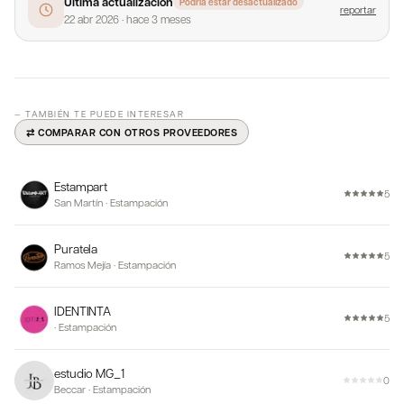
Última actualización
Podría estar desactualizado
reportar
22 abr 2026
·
hace 3 meses
— TAMBIÉN TE PUEDE INTERESAR
⇄ COMPARAR CON OTROS PROVEEDORES
Estampart
5
San Martín
·
Estampación
Puratela
5
Ramos Mejía
·
Estampación
IDENTINTA
5
·
Estampación
estudio MG_1
0
Beccar
·
Estampación