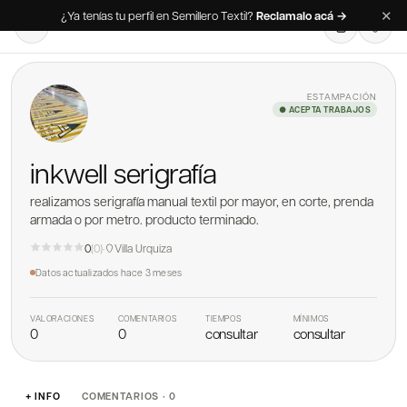
✕
¿Ya tenías tu perfil en Semillero Textil?
Reclamalo acá →
ESTAMPACIÓN
● ACEPTA TRABAJOS
inkwell serigrafía
realizamos serigrafía manual textil por mayor, en corte, prenda
armada o por metro. producto terminado.
0
(
0
)
·
Villa Urquiza
Datos actualizados
hace 3 meses
VALORACIONES
COMENTARIOS
TIEMPOS
MÍNIMOS
0
0
consultar
consultar
+ INFO
COMENTARIOS · 0