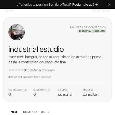
✕
¿Ya tenías tu perfil en Semillero Textil?
Reclamalo acá →
TALLERES DE CONFECCIÓN
● ACEPTA TRABAJOS
industrial estudio
taller textil integral, desde la adquisición de la materia prima
hasta la confección del producto final.
0
(
0
)
·
Martin Coronado
Datos actualizados
hace 3 meses
VALORACIONES
COMENTARIOS
TIEMPOS
MÍNIMOS
0
0
consultar
consultar
+ INFO
COMENTARIOS · 0