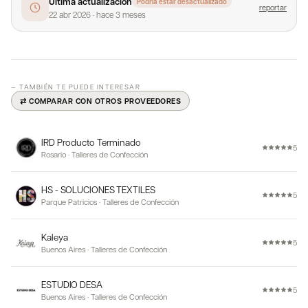
Última actualización
Podría estar desactualizado
reportar
22 abr 2026
·
hace 3 meses
— TAMBIÉN TE PUEDE INTERESAR
⇄ COMPARAR CON OTROS PROVEEDORES
IRD Producto Terminado
5
Rosario
·
Talleres de Confección
HS - SOLUCIONES TEXTILES
5
Parque Patricios
·
Talleres de Confección
Kaleya
5
Buenos Aires
·
Talleres de Confección
ESTUDIO DESA
5
Buenos Aires
·
Talleres de Confección