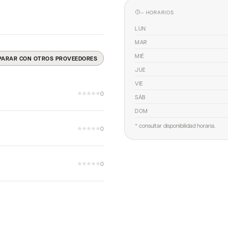
— HORARIOS
LUN
MAR
MIÉ
PARAR CON OTROS PROVEEDORES
JUE
VIE
0
SÁB
DOM
* consultar disponibilidad horaria.
0
0