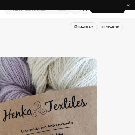
✕
Buscar talleres, telas…
CREAR CUENTA
⌘K
GUARDAR
COMPARTIR