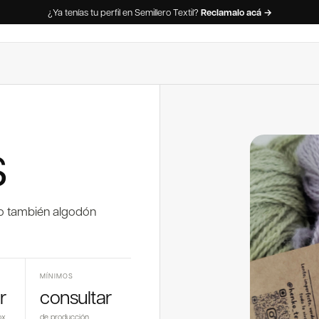
¿Ya tenías tu perfil en Semillero Textil?
Reclamalo acá →
s
mo también algodón
MÍNIMOS
r
consultar
ox
de producción