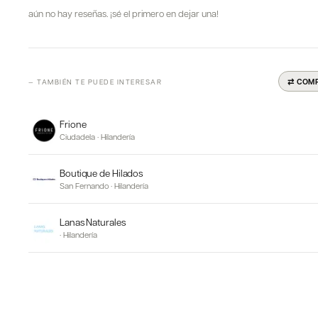
aún no hay reseñas. ¡sé el primero en dejar una!
⇄ COM
— TAMBIÉN TE PUEDE INTERESAR
Frione
Ciudadela
·
Hilandería
Boutique de Hilados
San Fernando
·
Hilandería
Lanas Naturales
·
Hilandería