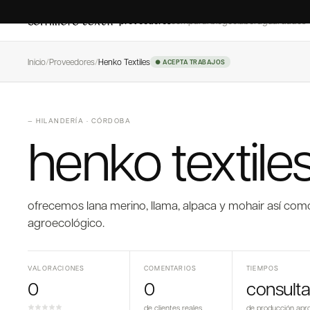
proveedores
comparar
blog
colaborá
guardados
Inicio
/
Proveedores
/
Henko Textiles
● ACEPTA TRABAJOS
—
HILANDERÍA
·
CÓRDOBA
henko textile
ofrecemos lana merino, llama, alpaca y mohair así co
agroecológico.
VALORACIONES
COMENTARIOS
TIEMPOS
0
0
consulta
de clientes reales
de producción apr