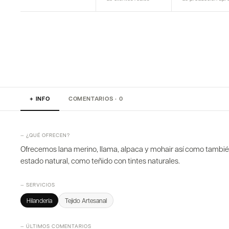
+ INFO
COMENTARIOS · 0
— ¿QUÉ OFRECEN?
Ofrecemos lana merino, llama, alpaca y mohair así como tambié
estado natural, como teñido con tintes naturales.
— SERVICIOS
Hilandería
Tejido Artesanal
— ÚLTIMOS COMENTARIOS