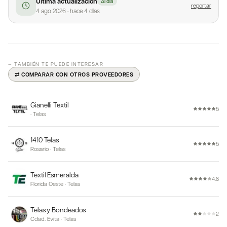
Última actualización
Al día
reportar
4 ago 2026
·
hace 4 días
— TAMBIÉN TE PUEDE INTERESAR
⇄ COMPARAR CON OTROS PROVEEDORES
Gianelli Textil
5
·
Telas
1410 Telas
5
Rosario
·
Telas
Textil Esmeralda
4.8
Florida Oeste
·
Telas
Telas y Bondeados
2
Cdad. Evita
·
Telas