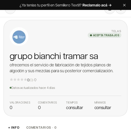
✕
¿Ya tenías tu perfil en Semillero Textil?
Reclamalo acá →
TELAS
● ACEPTA TRABAJOS
grupo bianchi tramar sa
ofrecemos el servicio de fabricación de tejidos planos de
algodón y sus mezclas para su posterior comercialización.
0
(
0
)
·
Datos actualizados
hace 4 días
VALORACIONES
COMENTARIOS
TIEMPOS
MÍNIMOS
0
0
consultar
consultar
+ INFO
COMENTARIOS · 0