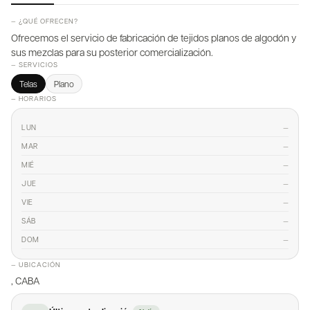
— ¿QUÉ OFRECEN?
Ofrecemos el servicio de fabricación de tejidos planos de algodón y
sus mezclas para su posterior comercialización.
— SERVICIOS
Telas
Plano
— HORARIOS
—
LUN
—
MAR
—
MIÉ
—
JUE
—
VIE
—
SÁB
—
DOM
— UBICACIÓN
, CABA