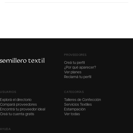
PROVEEDORES
Creá tu perfil
¿Por qué aparecer?
Ver planes
Reclamá tu perfil
USUARIOS
CATEGORÍAS
Explorá el directorio
Talleres de Confección
Compará proveedores
Servicios Textiles
Encontrá tu proveedor ideal
Estampación
Creá tu cuenta gratis
Ver todas
AYUDA