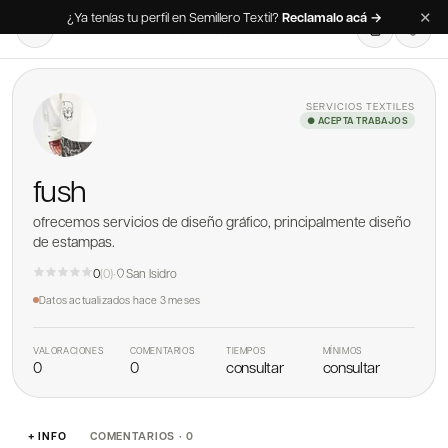
✕
¿Ya tenías tu perfil en Semillero Textil?
Reclamalo acá →
SERVICIOS TEXTILES
● ACEPTA TRABAJOS
fush
ofrecemos servicios de diseño gráfico, principalmente diseño
de estampas.
0
(
0
)
·
San Isidro
Datos actualizados
hace 3 meses
VALORACIONES
COMENTARIOS
TIEMPOS
MÍNIMOS
0
0
consultar
consultar
+ INFO
COMENTARIOS · 0