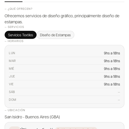
— ¿QUÉ OFRECEN?
Ofrecemos servicios de diseño gráfico, principalmente diseño de
estampas.
— SERVICIOS
Servicios Textiles
Diseño de Estampas
— HORARIOS
9hs a 18hs
LUN
9hs a 18hs
MAR
9hs a 18hs
MIÉ
9hs a 18hs
JUE
9hs a 18hs
VIE
—
SÁB
—
DOM
— UBICACIÓN
San Isidro - Buenos Aires (GBA)