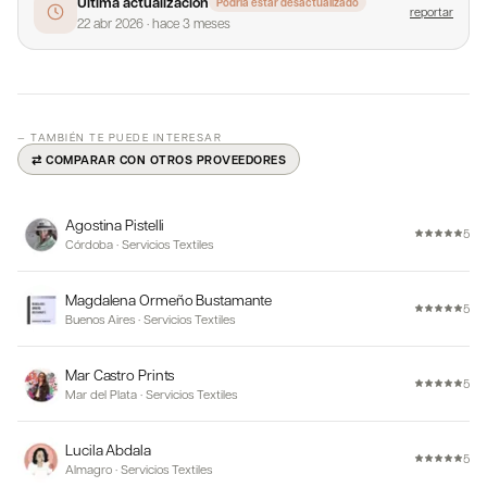
Última actualización
Podría estar desactualizado
reportar
22 abr 2026
·
hace 3 meses
— TAMBIÉN TE PUEDE INTERESAR
⇄ COMPARAR CON OTROS PROVEEDORES
Agostina Pistelli
5
Córdoba
·
Servicios Textiles
Magdalena Ormeño Bustamante
5
Buenos Aires
·
Servicios Textiles
Mar Castro Prints
5
Mar del Plata
·
Servicios Textiles
Lucila Abdala
5
Almagro
·
Servicios Textiles