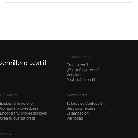
PROVEEDORES
Creá tu perfil
¿Por qué aparecer?
Ver planes
Reclamá tu perfil
USUARIOS
CATEGORÍAS
Explorá el directorio
Talleres de Confección
Compará proveedores
Servicios Textiles
Encontrá tu proveedor ideal
Estampación
Creá tu cuenta gratis
Ver todas
AYUDA