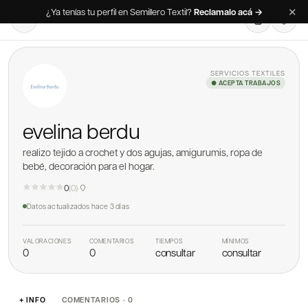
✕
¿Ya tenías tu perfil en Semillero Textil?
Reclamalo acá →
SERVICIOS TEXTILES
● ACEPTA TRABAJOS
evelina berdu
realizo tejido a crochet y dos agujas, amigurumis, ropa de
bebé, decoración para el hogar.
0
(
0
)
·
Datos actualizados
hace 3 días
VALORACIONES
COMENTARIOS
TIEMPOS
MÍNIMOS
0
0
consultar
consultar
+ INFO
COMENTARIOS · 0