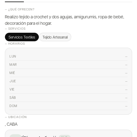
— ¿QUÉ OFRECEN?
Realizo tejido a crochet y dos agujas, amigurumis, ropa de bebé,
decoración para el hogar.
— SERVICIOS
Servicios Textiles
Tejido Artesanal
— HORARIOS
—
LUN
—
MAR
—
MIÉ
—
JUE
—
VIE
—
SÁB
—
DOM
— UBICACIÓN
, CABA