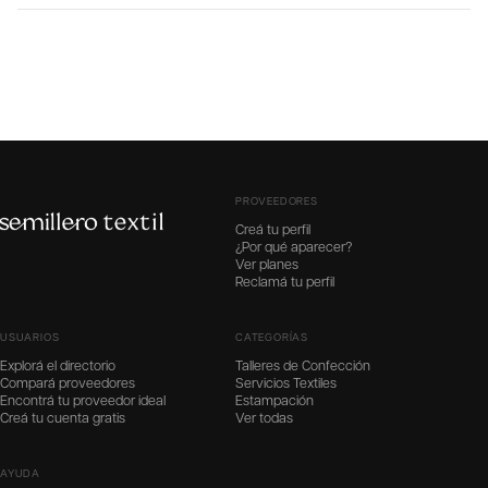
PROVEEDORES
Creá tu perfil
¿Por qué aparecer?
Ver planes
Reclamá tu perfil
USUARIOS
CATEGORÍAS
Explorá el directorio
Talleres de Confección
Compará proveedores
Servicios Textiles
Encontrá tu proveedor ideal
Estampación
Creá tu cuenta gratis
Ver todas
AYUDA