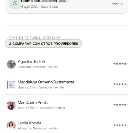
Última actualización
Al día
reportar
4 ago 2026
·
hace 3 días
— TAMBIÉN TE PUEDE INTERESAR
⇄ COMPARAR CON OTROS PROVEEDORES
Agostina Pistelli
5
Córdoba
·
Servicios Textiles
Magdalena Ormeño Bustamante
5
Buenos Aires
·
Servicios Textiles
Mar Castro Prints
5
Mar del Plata
·
Servicios Textiles
Lucila Abdala
5
Almagro
·
Servicios Textiles