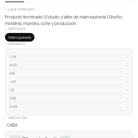
— ¿QUÉ OFRECEN?
Producto terminado | Estudio y taller de marroquinería | Diseño,
moldería, muestra, corte y producción.
— SERVICIOS
Marroquinería
— HORARIOS
—
LUN
—
MAR
—
MIÉ
—
JUE
—
VIE
—
SÁB
—
DOM
— UBICACIÓN
, CABA