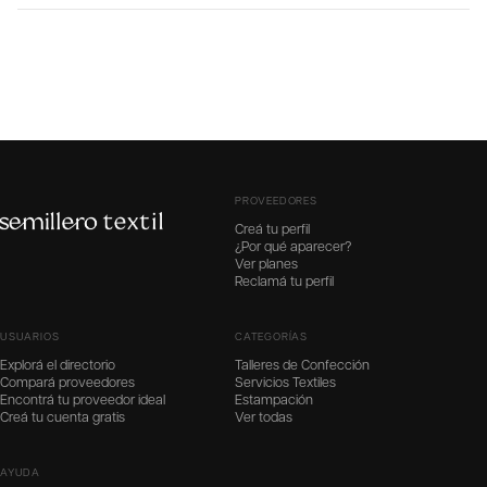
PROVEEDORES
Creá tu perfil
¿Por qué aparecer?
Ver planes
Reclamá tu perfil
USUARIOS
CATEGORÍAS
Explorá el directorio
Talleres de Confección
Compará proveedores
Servicios Textiles
Encontrá tu proveedor ideal
Estampación
Creá tu cuenta gratis
Ver todas
AYUDA