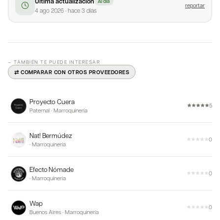
Última actualización
Al día
reportar
4 ago 2026
·
hace 3 días
— TAMBIÉN TE PUEDE INTERESAR
⇄ COMPARAR CON OTROS PROVEEDORES
Proyecto Cuera
5
Paternal
·
Marroquinería
Nat! Bermúdez
0
·
Marroquinería
Efecto Nómade
0
·
Marroquinería
Wap
0
Buenos Aires
·
Marroquinería