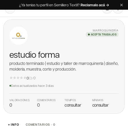
✕
¿Ya tenías tu perfil en Semillero Textil?
Reclamalo acá →
MARROQUINERÍA
● ACEPTA TRABAJOS
estudio forma
producto terminado | estudio y taller de marroquinería | diseño,
moldería, muestra, corte y producción.
0
(
0
)
·
Datos actualizados
hace 3 días
VALORACIONES
COMENTARIOS
TIEMPOS
MÍNIMOS
0
0
consultar
consultar
+ INFO
COMENTARIOS · 0