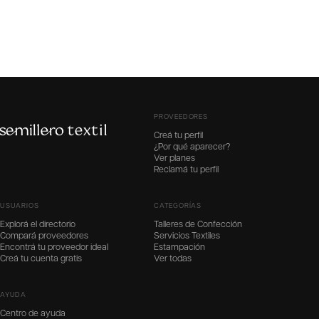
PROVEEDORES
Creá tu perfil
¿Por qué aparecer?
Ver planes
Reclamá tu perfil
USUARIOS
CATEGORÍAS
Explorá el directorio
Talleres de Confección
Compará proveedores
Servicios Textiles
Encontrá tu proveedor ideal
Estampación
Creá tu cuenta gratis
Ver todas
AYUDA
Centro de ayuda