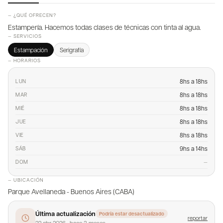
— ¿QUÉ OFRECEN?
Estampería. Hacemos todas clases de técnicas con tinta al agua.
— SERVICIOS
Estampación
Serigrafía
— HORARIOS
8hs a 18hs
LUN
8hs a 18hs
MAR
8hs a 18hs
MIÉ
8hs a 18hs
JUE
8hs a 18hs
VIE
9hs a 14hs
SÁB
—
DOM
— UBICACIÓN
Parque Avellaneda - Buenos Aires (CABA)
Última actualización
Podría estar desactualizado
reportar
22 abr 2026
·
hace 3 meses