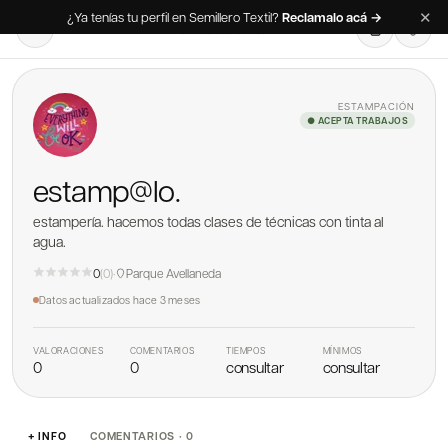
✕
¿Ya tenías tu perfil en Semillero Textil?
Reclamalo acá →
ESTAMPACIÓN
● ACEPTA TRABAJOS
estamp@lo.
estampería. hacemos todas clases de técnicas con tinta al
agua.
0
(
0
)
·
Parque Avellaneda
Datos actualizados
hace 3 meses
VALORACIONES
COMENTARIOS
TIEMPOS
MÍNIMOS
0
0
consultar
consultar
+ INFO
COMENTARIOS · 0