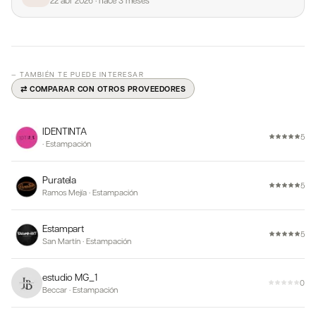
— TAMBIÉN TE PUEDE INTERESAR
⇄ COMPARAR CON OTROS PROVEEDORES
IDENTINTA
5
·
Estampación
Puratela
5
Ramos Mejía
·
Estampación
Estampart
5
San Martín
·
Estampación
estudio MG_1
0
Beccar
·
Estampación