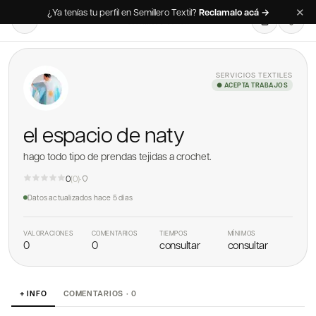
✕
¿Ya tenías tu perfil en Semillero Textil?
Reclamalo acá →
SERVICIOS TEXTILES
● ACEPTA TRABAJOS
el espacio de naty
hago todo tipo de prendas tejidas a crochet.
0
(
0
)
·
Datos actualizados
hace 5 días
VALORACIONES
COMENTARIOS
TIEMPOS
MÍNIMOS
0
0
consultar
consultar
+ INFO
COMENTARIOS · 0