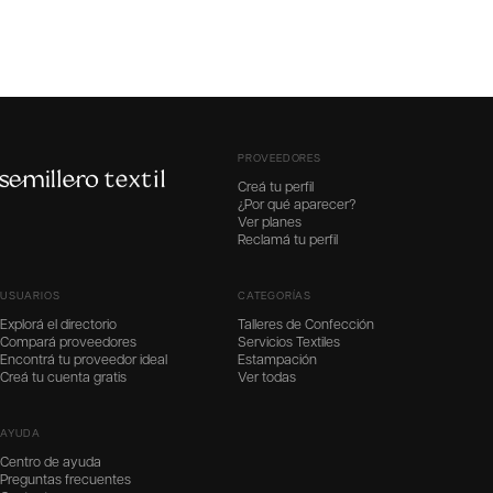
PROVEEDORES
Creá tu perfil
¿Por qué aparecer?
Ver planes
Reclamá tu perfil
USUARIOS
CATEGORÍAS
Explorá el directorio
Talleres de Confección
Compará proveedores
Servicios Textiles
Encontrá tu proveedor ideal
Estampación
Creá tu cuenta gratis
Ver todas
AYUDA
Centro de ayuda
Preguntas frecuentes