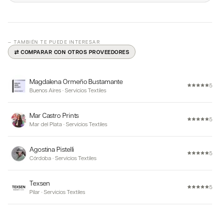
— TAMBIÉN TE PUEDE INTERESAR
⇄ COMPARAR CON OTROS PROVEEDORES
Magdalena Ormeño Bustamante
5
Buenos Aires
·
Servicios Textiles
Mar Castro Prints
5
Mar del Plata
·
Servicios Textiles
Agostina Pistelli
5
Córdoba
·
Servicios Textiles
Texsen
5
Pilar
·
Servicios Textiles