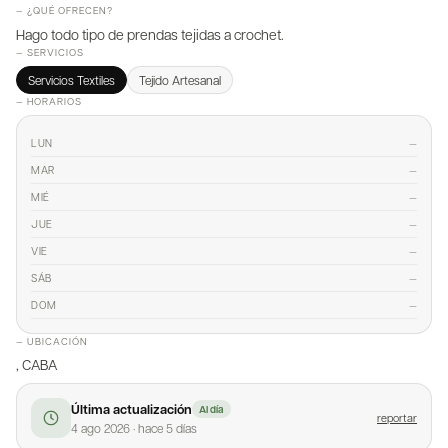
— ¿QUÉ OFRECEN?
Hago todo tipo de prendas tejidas a crochet.
— SERVICIOS
Servicios Textiles
Tejido Artesanal
— HORARIOS
—
LUN
—
MAR
—
MIÉ
—
JUE
—
VIE
—
SÁB
—
DOM
— UBICACIÓN
, CABA
Última actualización
Al día
reportar
4 ago 2026
·
hace 5 días