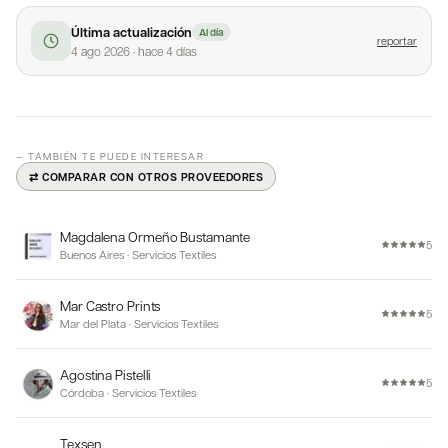
Última actualización
Al día
reportar
4 ago 2026
·
hace 4 días
— TAMBIÉN TE PUEDE INTERESAR
⇄ COMPARAR CON OTROS PROVEEDORES
Magdalena Ormeño Bustamante
5
Buenos Aires
·
Servicios Textiles
Mar Castro Prints
5
Mar del Plata
·
Servicios Textiles
Agostina Pistelli
5
Córdoba
·
Servicios Textiles
Texsen