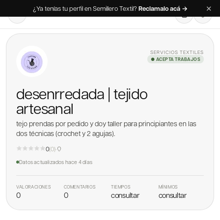
✕
¿Ya tenías tu perfil en Semillero Textil?
Reclamalo acá →
SERVICIOS TEXTILES
● ACEPTA TRABAJOS
desenrredada | tejido
artesanal
tejo prendas por pedido y doy taller para principiantes en las
dos técnicas (crochet y 2 agujas).
0
(
0
)
·
Datos actualizados
hace 4 días
VALORACIONES
COMENTARIOS
TIEMPOS
MÍNIMOS
0
0
consultar
consultar