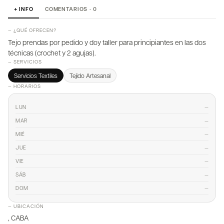
+ INFO
COMENTARIOS · 0
— ¿QUÉ OFRECEN?
Tejo prendas por pedido y doy taller para principiantes en las dos
técnicas (crochet y 2 agujas).
— SERVICIOS
Servicios Textiles
Tejido Artesanal
— HORARIOS
—
LUN
—
MAR
—
MIÉ
—
JUE
—
VIE
—
SÁB
—
DOM
— UBICACIÓN
, CABA