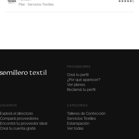
5
Pilar
·
Servicios Textiles
PROVEEDORES
Creá tu perfil
¿Por qué aparecer?
Ver planes
Reclamá tu perfil
USUARIOS
CATEGORÍAS
Explorá el directorio
Talleres de Confección
Compará proveedores
Servicios Textiles
Encontrá tu proveedor ideal
Estampación
Creá tu cuenta gratis
Ver todas