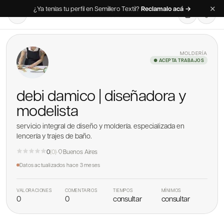
✕
¿Ya tenías tu perfil en Semillero Textil?
Reclamalo acá →
MOLDERÍA
● ACEPTA TRABAJOS
debi damico | diseñadora y
modelista
servicio integral de diseño y moldería. especializada en
lencería y trajes de baño.
0
(
0
)
·
Buenos Aires
Datos actualizados
hace 3 meses
VALORACIONES
COMENTARIOS
TIEMPOS
MÍNIMOS
0
0
consultar
consultar