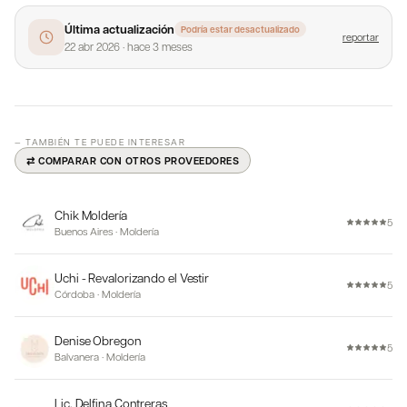
Última actualización
Podría estar desactualizado
reportar
22 abr 2026
·
hace 3 meses
— TAMBIÉN TE PUEDE INTERESAR
⇄ COMPARAR CON OTROS PROVEEDORES
Chik Moldería
5
Buenos Aires
·
Moldería
Uchi - Revalorizando el Vestir
5
Córdoba
·
Moldería
Denise Obregon
5
Balvanera
·
Moldería
Lic. Delfina Contreras