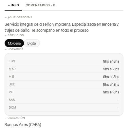
+ INFO
COMENTARIOS · 0
— ¿QUÉ OFRECEN?
Servicio integral de diseño y moldería. Especializada en lencería y
trajes de baño. Te acompaño en todo el proceso.
— SERVICIOS
Moldería
Digital
— HORARIOS
9hs a 18hs
LUN
9hs a 18hs
MAR
9hs a 18hs
MIÉ
9hs a 18hs
JUE
9hs a 18hs
VIE
—
SÁB
—
DOM
— UBICACIÓN
Buenos Aires (CABA)