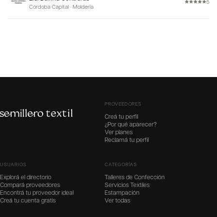
5
Córdoba Capital
·
Moldería
PROVEEDORES
Creá tu perfil
¿Por qué aparecer?
Ver planes
Reclamá tu perfil
USUARIOS
CATEGORÍAS
Explorá el directorio
Talleres de Confección
Compará proveedores
Servicios Textiles
Encontrá tu proveedor ideal
Estampación
Creá tu cuenta gratis
Ver todas