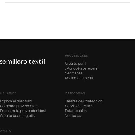
PROVEEDORES
Creá tu perfil
¿Por qué aparecer?
Ver planes
Reclamá tu perfil
USUARIOS
CATEGORÍAS
Explorá el directorio
Talleres de Confección
Compará proveedores
Servicios Textiles
Encontrá tu proveedor ideal
Estampación
Creá tu cuenta gratis
Ver todas
AYUDA