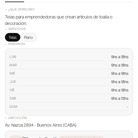
— ¿QUÉ OFRECEN?
Telas para emprendedoras que crean artículos de toalla o
decoración.
— SERVICIOS
Telas
Plano
— HORARIOS
9hs a 18hs
LUN
9hs a 18hs
MAR
9hs a 18hs
MIÉ
9hs a 18hs
JUE
9hs a 18hs
VIE
9hs a 13hs
SÁB
—
DOM
— UBICACIÓN
Av. Nazca 2894 - Buenos Aires (CABA)