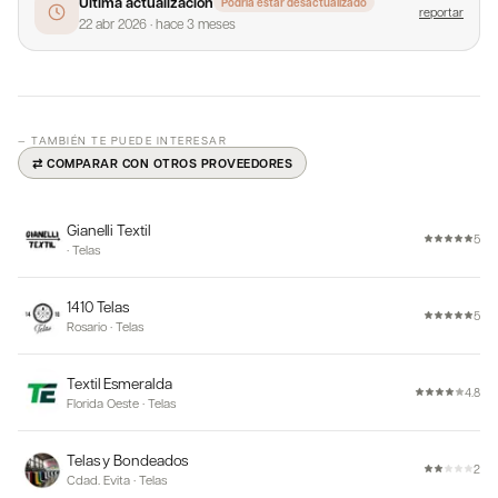
Última actualización
Podría estar desactualizado
reportar
22 abr 2026
·
hace 3 meses
— TAMBIÉN TE PUEDE INTERESAR
⇄ COMPARAR CON OTROS PROVEEDORES
Gianelli Textil
5
·
Telas
1410 Telas
5
Rosario
·
Telas
Textil Esmeralda
4.8
Florida Oeste
·
Telas
Telas y Bondeados
2
Cdad. Evita
·
Telas