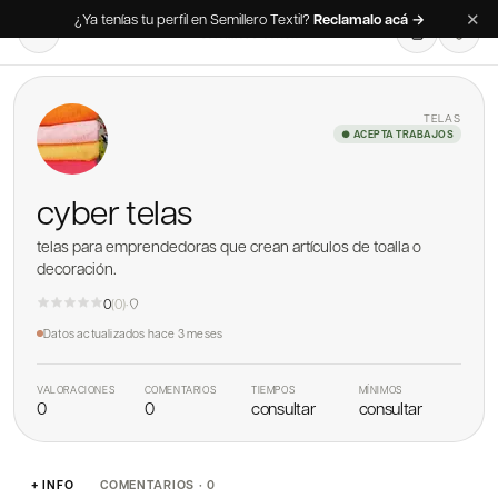
✕
¿Ya tenías tu perfil en Semillero Textil?
Reclamalo acá →
TELAS
● ACEPTA TRABAJOS
cyber telas
telas para emprendedoras que crean artículos de toalla o
decoración.
0
(
0
)
·
Datos actualizados
hace 3 meses
VALORACIONES
COMENTARIOS
TIEMPOS
MÍNIMOS
0
0
consultar
consultar
+ INFO
COMENTARIOS · 0