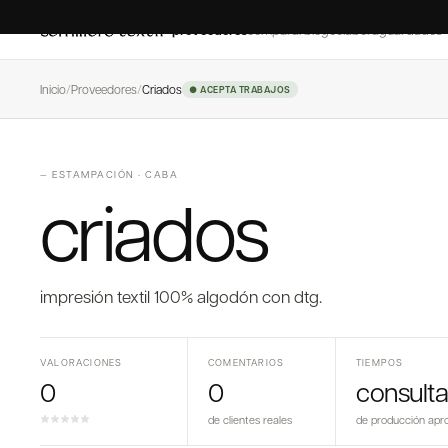
proveedores
comparar
blog
colaborá
guardados
Inicio
/
Proveedores
/
Criados
● ACEPTA TRABAJOS
—
ESTAMPACIÓN
·
CABA
criados
impresión textil 100% algodón con dtg.
VALORACIONES
COMENTARIOS
TIEMPOS
0
0
consulta
de clientes reales
de producción apr