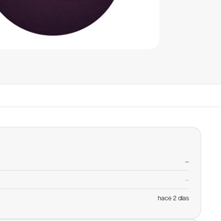
—
—
hace 2 días