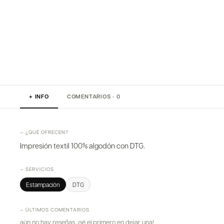
+ INFO
COMENTARIOS · 0
— ¿QUÉ OFRECEN?
Impresión textil 100% algodón con DTG.
— SERVICIOS
Estampación
DTG
— ÚLTIMOS COMENTARIOS
aún no hay reseñas. ¡sé el primero en dejar una!