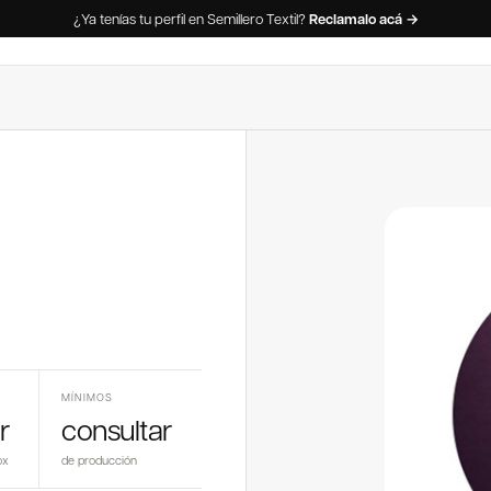
¿Ya tenías tu perfil en Semillero Textil?
Reclamalo acá →
MÍNIMOS
r
consultar
ox
de producción