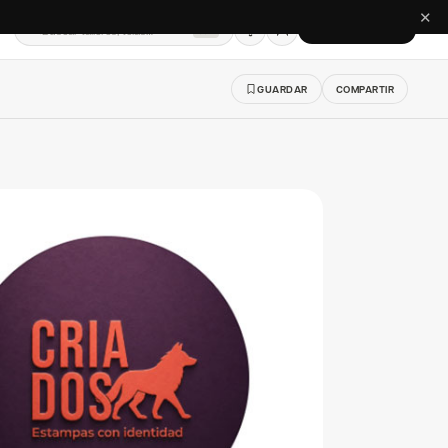
✕
Buscar talleres, telas…
CREAR CUENTA
⌘K
GUARDAR
COMPARTIR