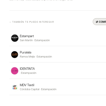
⇄ COM
— TAMBIÉN TE PUEDE INTERESAR
Estampart
San Martín
·
Estampación
Puratela
Ramos Mejía
·
Estampación
IDENTINTA
·
Estampación
MDV Textil
Córdoba Capital
·
Estampación