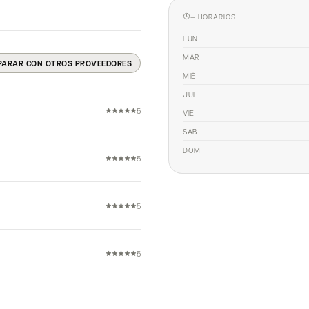
— HORARIOS
LUN
MAR
PARAR CON OTROS PROVEEDORES
MIÉ
JUE
5
VIE
SÁB
DOM
5
5
5