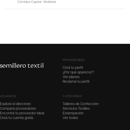
Córdoba Capital
·
Moldería
PROVEEDORES
Creá tu perfil
¿Por qué aparecer?
Ver planes
Reclamá tu perfil
USUARIOS
CATEGORÍAS
Explorá el directorio
Talleres de Confección
Compará proveedores
Servicios Textiles
Encontrá tu proveedor ideal
Estampación
Creá tu cuenta gratis
Ver todas