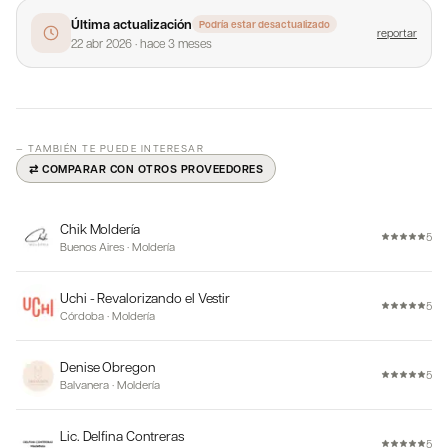
Última actualización
Podría estar desactualizado
reportar
22 abr 2026
·
hace 3 meses
— TAMBIÉN TE PUEDE INTERESAR
⇄ COMPARAR CON OTROS PROVEEDORES
Chik Moldería
5
Buenos Aires
·
Moldería
Uchi - Revalorizando el Vestir
5
Córdoba
·
Moldería
Denise Obregon
5
Balvanera
·
Moldería
Lic. Delfina Contreras
5