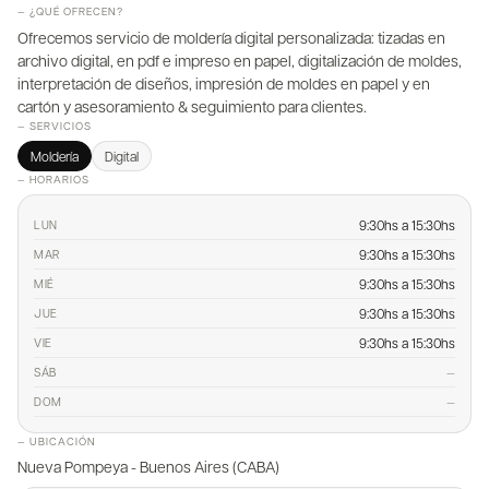
— ¿QUÉ OFRECEN?
Ofrecemos servicio de moldería digital personalizada: tizadas en
archivo digital, en pdf e impreso en papel, digitalización de moldes,
interpretación de diseños, impresión de moldes en papel y en
cartón y asesoramiento & seguimiento para clientes.
— SERVICIOS
Moldería
Digital
— HORARIOS
9:30hs a 15:30hs
LUN
9:30hs a 15:30hs
MAR
9:30hs a 15:30hs
MIÉ
9:30hs a 15:30hs
JUE
9:30hs a 15:30hs
VIE
—
SÁB
—
DOM
— UBICACIÓN
Nueva Pompeya - Buenos Aires (CABA)