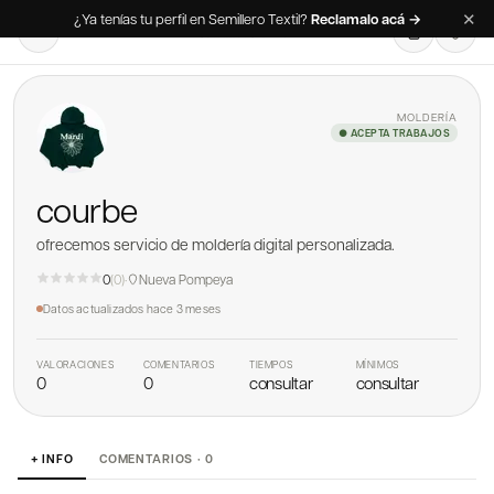
✕
¿Ya tenías tu perfil en Semillero Textil?
Reclamalo acá →
MOLDERÍA
● ACEPTA TRABAJOS
courbe
ofrecemos servicio de moldería digital personalizada.
0
(
0
)
·
Nueva Pompeya
Datos actualizados
hace 3 meses
VALORACIONES
COMENTARIOS
TIEMPOS
MÍNIMOS
0
0
consultar
consultar
+ INFO
COMENTARIOS · 0