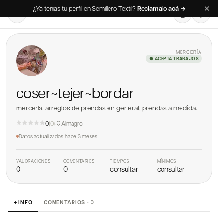
✕
¿Ya tenías tu perfil en Semillero Textil?
Reclamalo acá →
MERCERÍA
● ACEPTA TRABAJOS
coser~tejer~bordar
mercería. arreglos de prendas en general, prendas a medida.
0
(
0
)
·
Almagro
Datos actualizados
hace 3 meses
VALORACIONES
COMENTARIOS
TIEMPOS
MÍNIMOS
0
0
consultar
consultar
+ INFO
COMENTARIOS · 0