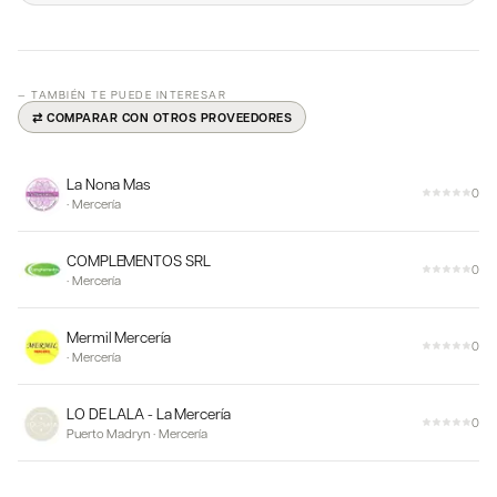
— TAMBIÉN TE PUEDE INTERESAR
⇄ COMPARAR CON OTROS PROVEEDORES
La Nona Mas
0
·
Mercería
COMPLEMENTOS SRL
0
·
Mercería
Mermil Mercería
0
·
Mercería
LO DE LALA - La Mercería
0
Puerto Madryn
·
Mercería