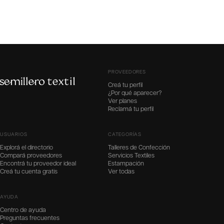
PROVEEDORES
Creá tu perfil
¿Por qué aparecer?
Ver planes
Reclamá tu perfil
USUARIOS
CATEGORÍAS
Explorá el directorio
Talleres de Confección
Compará proveedores
Servicios Textiles
Encontrá tu proveedor ideal
Estampación
Creá tu cuenta gratis
Ver todas
AYUDA
Centro de ayuda
Preguntas frecuentes