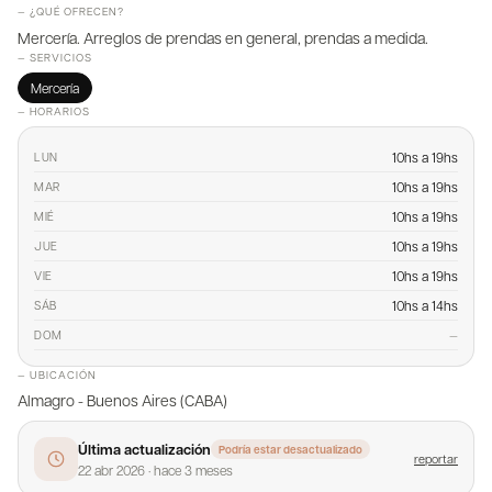
— ¿QUÉ OFRECEN?
Mercería. Arreglos de prendas en general, prendas a medida.
— SERVICIOS
Mercería
— HORARIOS
10hs a 19hs
LUN
10hs a 19hs
MAR
10hs a 19hs
MIÉ
10hs a 19hs
JUE
10hs a 19hs
VIE
10hs a 14hs
SÁB
—
DOM
— UBICACIÓN
Almagro - Buenos Aires (CABA)
Última actualización
Podría estar desactualizado
reportar
22 abr 2026
·
hace 3 meses