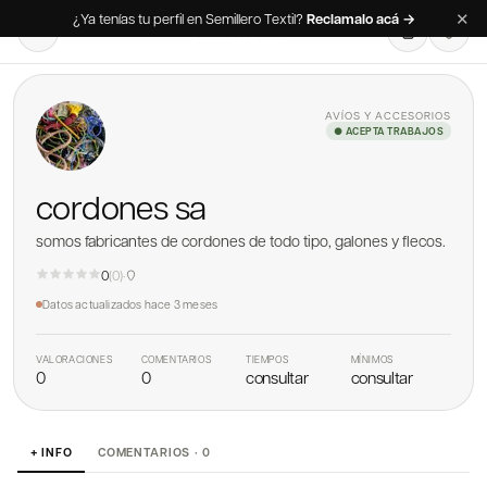
✕
¿Ya tenías tu perfil en Semillero Textil?
Reclamalo acá →
AVÍOS Y ACCESORIOS
● ACEPTA TRABAJOS
cordones sa
somos fabricantes de cordones de todo tipo, galones y flecos.
0
(
0
)
·
Datos actualizados
hace 3 meses
VALORACIONES
COMENTARIOS
TIEMPOS
MÍNIMOS
0
0
consultar
consultar
+ INFO
COMENTARIOS · 0