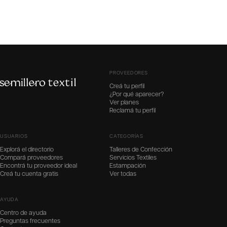
PROVEEDORES
Creá tu perfil
¿Por qué aparecer?
Ver planes
Reclamá tu perfil
USUARIOS
CATEGORÍAS
Explorá el directorio
Talleres de Confección
Compará proveedores
Servicios Textiles
Encontrá tu proveedor ideal
Estampación
Creá tu cuenta gratis
Ver todas
AYUDA
Centro de ayuda
Preguntas frecuentes