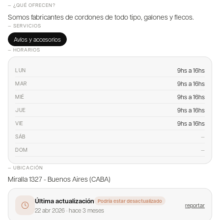
— ¿QUÉ OFRECEN?
Somos fabricantes de cordones de todo tipo, galones y flecos.
— SERVICIOS
Avíos y accesorios
— HORARIOS
9hs a 16hs
LUN
9hs a 16hs
MAR
9hs a 16hs
MIÉ
9hs a 16hs
JUE
9hs a 16hs
VIE
—
SÁB
—
DOM
— UBICACIÓN
Miralla 1327 - Buenos Aires (CABA)
Última actualización
Podría estar desactualizado
reportar
22 abr 2026
·
hace 3 meses