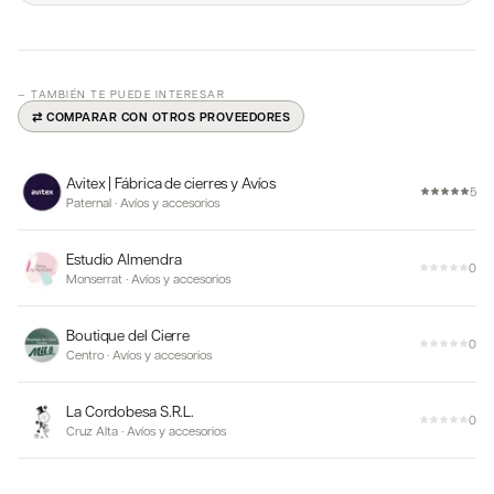
— TAMBIÉN TE PUEDE INTERESAR
⇄ COMPARAR CON OTROS PROVEEDORES
Avitex | Fábrica de cierres y Avíos
5
Paternal
·
Avíos y accesorios
Estudio Almendra
0
Monserrat
·
Avíos y accesorios
Boutique del Cierre
0
Centro
·
Avíos y accesorios
La Cordobesa S.R.L.
0
Cruz Alta
·
Avíos y accesorios