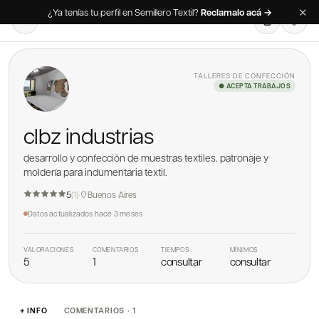
✕
¿Ya tenías tu perfil en Semillero Textil?
Reclamalo acá →
TALLERES DE CONFECCIÓN
● ACEPTA TRABAJOS
clbz industrias
desarrollo y confección de muestras textiles. patronaje y
moldería para indumentaria textil.
5
(
1
)
·
Buenos Aires
Datos actualizados
hace 3 meses
VALORACIONES
COMENTARIOS
TIEMPOS
MÍNIMOS
5
1
consultar
consultar
+ INFO
COMENTARIOS · 1