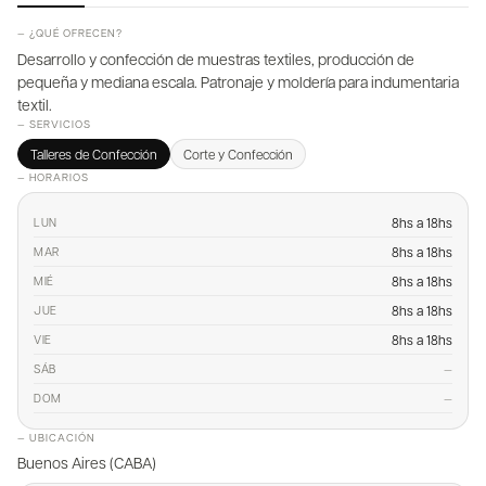
— ¿QUÉ OFRECEN?
Desarrollo y confección de muestras textiles, producción de
pequeña y mediana escala. Patronaje y moldería para indumentaria
textil.
— SERVICIOS
Talleres de Confección
Corte y Confección
— HORARIOS
8hs a 18hs
LUN
8hs a 18hs
MAR
8hs a 18hs
MIÉ
8hs a 18hs
JUE
8hs a 18hs
VIE
—
SÁB
—
DOM
— UBICACIÓN
Buenos Aires (CABA)