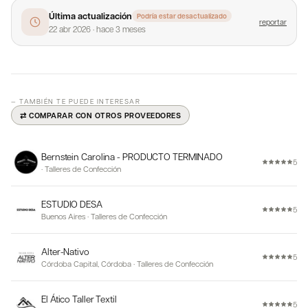
Última actualización
Podría estar desactualizado
reportar
22 abr 2026
·
hace 3 meses
— TAMBIÉN TE PUEDE INTERESAR
⇄ COMPARAR CON OTROS PROVEEDORES
Bernstein Carolina - PRODUCTO TERMINADO
5
·
Talleres de Confección
ESTUDIO DESA
5
Buenos Aires
·
Talleres de Confección
Alter-Nativo
5
Córdoba Capital, Córdoba
·
Talleres de Confección
El Ático Taller Textil
5