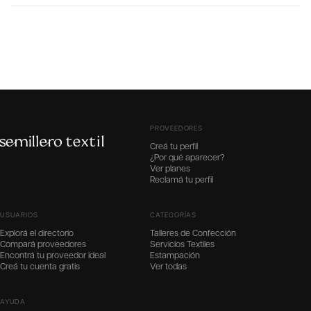
PROVEEDORES
Creá tu perfil
¿Por qué aparecer?
Ver planes
Reclamá tu perfil
USUARIOS
CATEGORÍAS
Explorá el directorio
Talleres de Confección
Compará proveedores
Servicios Textiles
Encontrá tu proveedor ideal
Estampación
Creá tu cuenta gratis
Ver todas
AYUDA