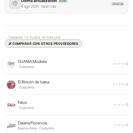
Última actualización
Al día
reportar
6 ago 2026
·
hace 1 día
— TAMBIÉN TE PUEDE INTERESAR
⇄ COMPARAR CON OTROS PROVEEDORES
GUANIA Modista
0
·
Costurera
El Rincón de Ivana
0
·
Costurera
Falco
0
·
Costurera
Daiana Florencia
0
Buenos Aires
·
Costurera