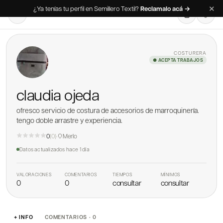
✕
¿Ya tenías tu perfil en Semillero Textil?
Reclamalo acá →
COSTURERA
● ACEPTA TRABAJOS
claudia ojeda
ofresco servicio de costura de accesorios de marroquinería.
tengo doble arrastre y experiencia.
0
(
0
)
·
Merlo
Datos actualizados
hace 1 día
VALORACIONES
COMENTARIOS
TIEMPOS
MÍNIMOS
0
0
consultar
consultar
+ INFO
COMENTARIOS · 0