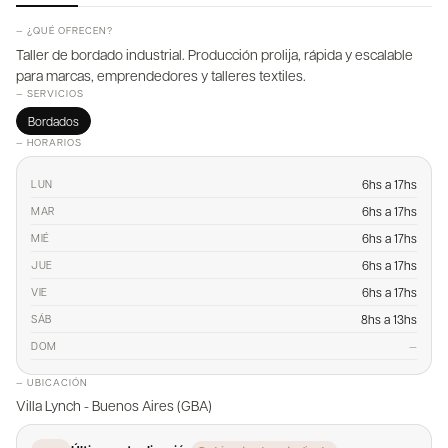
— ¿QUÉ OFRECEN?
Taller de bordado industrial. Producción prolija, rápida y escalable
para marcas, emprendedores y talleres textiles.
— SERVICIOS
Bordados
— HORARIOS
6hs a 17hs
LUN
6hs a 17hs
MAR
6hs a 17hs
MIÉ
6hs a 17hs
JUE
6hs a 17hs
VIE
8hs a 13hs
SÁB
—
DOM
— UBICACIÓN
Villa Lynch - Buenos Aires (GBA)