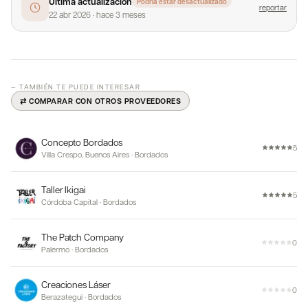
Última actualización
Podría estar desactualizado
reportar
22 abr 2026
·
hace 3 meses
— TAMBIÉN TE PUEDE INTERESAR
⇄ COMPARAR CON OTROS PROVEEDORES
Concepto Bordados
5
Villa Crespo, Buenos Aires
·
Bordados
Taller Ikigai
5
Córdoba Capital
·
Bordados
The Patch Company
0
Palermo
·
Bordados
Creaciones Láser
0
Berazategui
·
Bordados