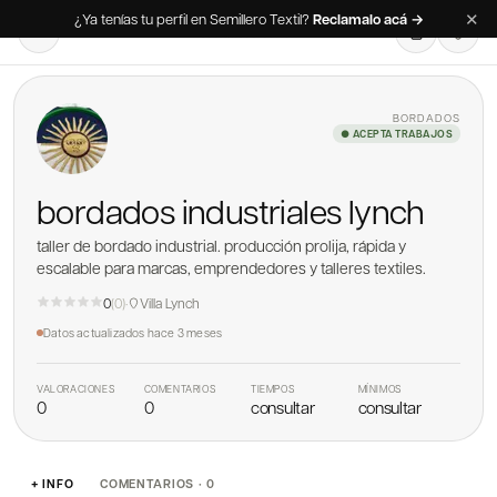
✕
¿Ya tenías tu perfil en Semillero Textil?
Reclamalo acá →
BORDADOS
● ACEPTA TRABAJOS
bordados industriales lynch
taller de bordado industrial. producción prolija, rápida y
escalable para marcas, emprendedores y talleres textiles.
0
(
0
)
·
Villa Lynch
Datos actualizados
hace 3 meses
VALORACIONES
COMENTARIOS
TIEMPOS
MÍNIMOS
0
0
consultar
consultar
+ INFO
COMENTARIOS · 0