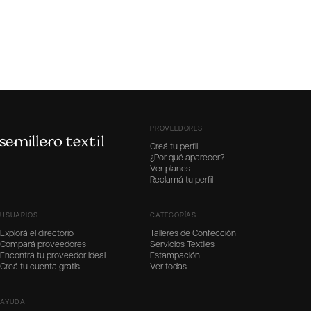
PROVEEDORES
Creá tu perfil
¿Por qué aparecer?
Ver planes
Reclamá tu perfil
USUARIOS
CATEGORÍAS
Explorá el directorio
Talleres de Confección
Compará proveedores
Servicios Textiles
Encontrá tu proveedor ideal
Estampación
Creá tu cuenta gratis
Ver todas
AYUDA