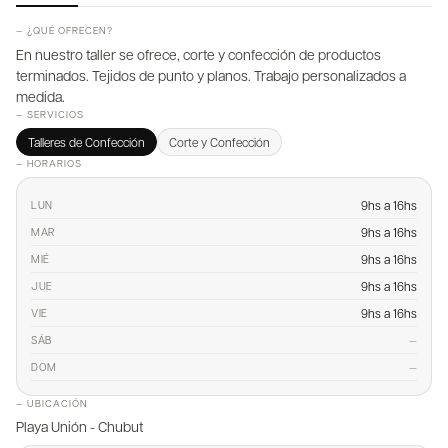
— ¿QUÉ OFRECEN?
En nuestro taller se ofrece, corte y confección de productos
terminados. Tejidos de punto y planos. Trabajo personalizados a
medida.
— SERVICIOS
Talleres de Confección
Corte y Confección
— HORARIOS
9hs a 16hs
LUN
9hs a 16hs
MAR
9hs a 16hs
MIÉ
9hs a 16hs
JUE
9hs a 16hs
VIE
—
SÁB
—
DOM
— UBICACIÓN
Playa Unión - Chubut