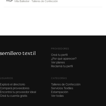
Villa Ballester
·
Talleres de Confección
PROVEEDORES
Creá tu perfil
¿Por qué aparecer?
Ver planes
Reclamá tu perfil
USUARIOS
CATEGORÍAS
Explorá el directorio
Talleres de Confección
Compará proveedores
Servicios Textiles
Encontrá tu proveedor ideal
Estampación
Creá tu cuenta gratis
Ver todas