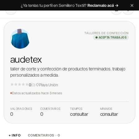
✕
¿Ya tenías tu perfil en Semillero Textil?
Reclamalo acá →
TALLERES DE CONFECCIÓN
● ACEPTA TRABAJOS
audetex
taller de corte y confección de productos terminados. trabajo
personalizados a medida.
0
(
0
)
·
Playa Unión
Datos actualizados
hace 3 meses
VALORACIONES
COMENTARIOS
TIEMPOS
MÍNIMOS
0
0
consultar
consultar
+ INFO
COMENTARIOS · 0