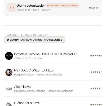
Última actualización
Podría estar desactualizado
reportar
22 abr 2026
·
hace 3 meses
— TAMBIÉN TE PUEDE INTERESAR
⇄ COMPARAR CON OTROS PROVEEDORES
Bernstein Carolina - PRODUCTO TERMINADO
5
·
Talleres de Confección
HS - SOLUCIONES TEXTILES
5
Parque Patricios
·
Talleres de Confección
Alter-Nativo
5
Córdoba Capital, Córdoba
·
Talleres de Confección
El Ático Taller Textil
5