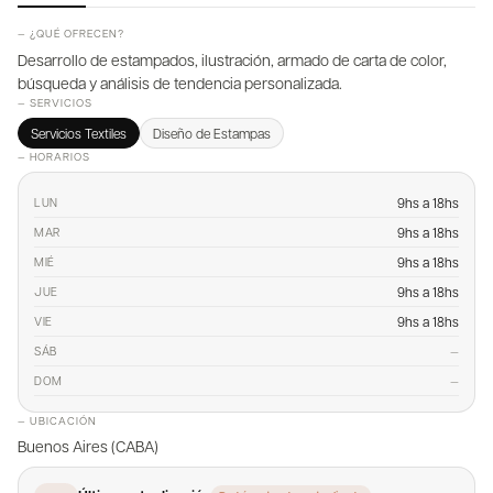
— ¿QUÉ OFRECEN?
Desarrollo de estampados, ilustración, armado de carta de color,
búsqueda y análisis de tendencia personalizada.
— SERVICIOS
Servicios Textiles
Diseño de Estampas
— HORARIOS
9hs a 18hs
LUN
9hs a 18hs
MAR
9hs a 18hs
MIÉ
9hs a 18hs
JUE
9hs a 18hs
VIE
—
SÁB
—
DOM
— UBICACIÓN
Buenos Aires (CABA)