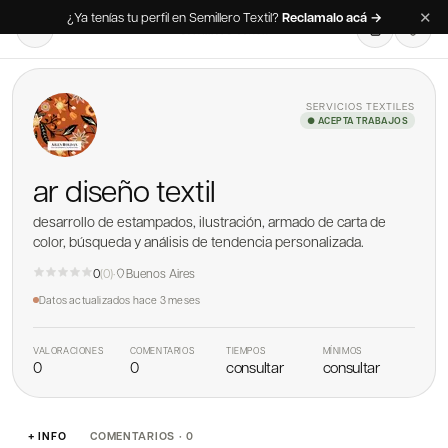
✕
¿Ya tenías tu perfil en Semillero Textil?
Reclamalo acá →
SERVICIOS TEXTILES
● ACEPTA TRABAJOS
ar diseño textil
desarrollo de estampados, ilustración, armado de carta de
color, búsqueda y análisis de tendencia personalizada.
0
(
0
)
·
Buenos Aires
Datos actualizados
hace 3 meses
VALORACIONES
COMENTARIOS
TIEMPOS
MÍNIMOS
0
0
consultar
consultar
+ INFO
COMENTARIOS · 0