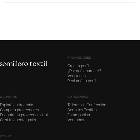
PROVEEDORES
Creá tu perfil
¿Por qué aparecer?
Ver planes
Reclamá tu perfil
USUARIOS
CATEGORÍAS
Explorá el directorio
Talleres de Confección
Compará proveedores
Servicios Textiles
Encontrá tu proveedor ideal
Estampación
Creá tu cuenta gratis
Ver todas
AYUDA