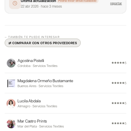
Última actualización
Podría estar desactualizado
reportar
22 abr 2026
·
hace 3 meses
— TAMBIÉN TE PUEDE INTERESAR
⇄ COMPARAR CON OTROS PROVEEDORES
Agostina Pistelli
5
Córdoba
·
Servicios Textiles
Magdalena Ormeño Bustamante
5
Buenos Aires
·
Servicios Textiles
Lucila Abdala
5
Almagro
·
Servicios Textiles
Mar Castro Prints
5
Mar del Plata
·
Servicios Textiles